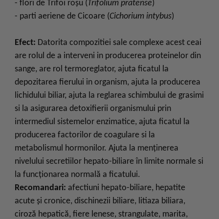
- flori de Trifoi roşu (
Trifolium pratense
)
- parti aeriene de Cicoare (
Cichorium intybus
)
Efect:
Datorita compozitiei sale complexe acest ceai
are rolul de a interveni in producerea proteinelor din
sange, are rol termoreglator, ajuta ficatul la
depozitarea fierului in organism, ajuta la producerea
lichidului biliar, ajuta la reglarea schimbului de grasimi
si la asigurarea detoxifierii organismului prin
intermediul sistemelor enzimatice, ajuta ficatul la
producerea factorilor de coagulare si la
metabolismul hormonilor. Ajuta la menţinerea
nivelului secretiilor hepato-biliare în limite normale si
la funcționarea normală a ficatului.
Recomandari:
afectiuni hepato-biliare, hepatite
acute și cronice, dischinezii biliare, litiaza biliara,
ciroză hepatică, fiere lenese, strangulate, marita,