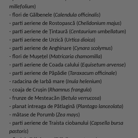
millefolium
)
- flori de Gălbenele (
Calendula officinalis
)
- parti aeriene de Rostopască (
Chelidonium majus
)
- parti aeriene de Ţintaură (
Centaurium umbellatum
)
- parti aeriene de Urzică (
Urtica dioica
)
- parti aeriene de Anghinare (
Cynara scolymus
)
- flori de Muşeţel (
Matricaria chamomilla
)
- parti aeriene de Coada calului (
Equisetum arvense
)
- parti aeriene de Păpădie (
Taraxacum officinale
)
- radacina de Iarbă mare (
Inula helenium
)
- coaja de Cruşin (
Rhamnus frangula
)
- frunze de Mesteacăn (
Betula verrucosa
)
- planat intreaga de Pătlagină (
Plantago lanceolata
)
- mătase de Porumb (
Zea mays
)
- parti aeriene de Traista ciobanului (
Capsella bursa
pastoris
)