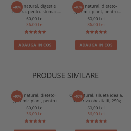
Ceai natural, digestie
Ceai natural, dieteto-
-40%
-40%
usoara, pentru stomac,
glicemic plant, pentru
afectiuni gastrice, 250g
diabet, afectiuni ale
60,00 Lei
60,00 Lei
pancreasului, 250g
36,00 Lei
36,00 Lei
ADAUGA IN COS
ADAUGA IN COS
PRODUSE SIMILARE
Ceai natural, dieteto-
Ceai natural, silueta ideala,
-40%
-40%
glicemic plant, pentru
impotriva obezitatii, 250g
diabet, afectiuni ale
60,00 Lei
60,00 Lei
pancreasului, 250g
36,00 Lei
36,00 Lei