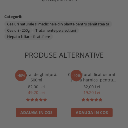
Categorii
:
Ceaiuri naturale și medicinale din plante pentru sănătatea ta
Ceaiuri - 250g
Tratamente pe afectiuni
Hepato-biliare, ficat, fiere
PRODUSE ALTERNATIVE
Tinctura, de ghinţură,
Ceai natural, ficat usurat
-40%
-40%
500ml
si bila harnica, pentru
afectiuni hepato-biliare,
82,00 Lei
32,00 Lei
100g
49,20 Lei
19,20 Lei
ADAUGA IN COS
ADAUGA IN COS