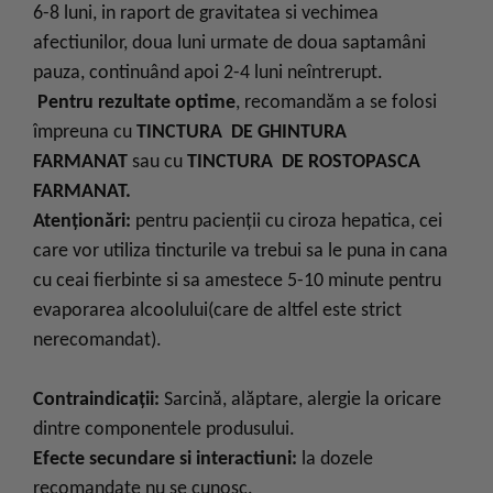
6-8 luni, in raport de gravitatea si vechimea
afectiunilor, doua luni urmate de doua saptamâni
pauza, continuând apoi 2-4 luni neîntrerupt.
Pentru rezultate optime
, recomandăm a se folosi
împreuna cu
TINCTURA DE GHINTURA
FARMANAT
sau cu
TINCTURA DE ROSTOPASCA
FARMANAT.
Atenţionări:
pentru pacienţii cu ciroza hepatica, cei
care vor utiliza tincturile va trebui sa le puna in cana
cu ceai fierbinte si sa amestece 5-10 minute pentru
evaporarea alcoolului(care de altfel este strict
nerecomandat).
Contraindicații:
Sarcină, alăptare, alergie la oricare
dintre componentele produsului.
Efecte secundare si interactiuni:
la dozele
recomandate nu se cunosc.