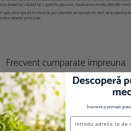
acta, diabet tip 1, diabet tip 2, gastrita, glaucom, insuficienta renala, distrofie m
l apă, când apa dă în clocot se pun plantele, se opreşte din fiert, se acoperă şi se
aintea meselor principale.
Frecvent cumparate impreuna
Descoperă p
med
-30%
Înscrie-te și primești gra
Email