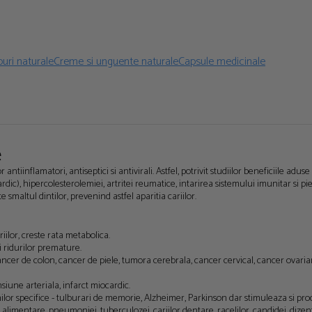
puri naturale
Creme si unguente naturale
Capsule medicinale
e
inflamatori, antiseptici si antivirali. Astfel, potrivit studiilor beneficiile aduse 
rdic), hipercolesterolemiei, artritei reumatice, intarirea sistemului imunitar si
e smaltul dintilor, prevenind astfel aparitia cariilor.
iilor, creste rata metabolica.
ei ridurilor premature.
ncer de colon, cancer de piele, tumora cerebrala, cancer cervical, cancer ovari
nsiune arteriala, infarct miocardic.
nilor specifice - tulburari de memorie, Alzheimer, Parkinson dar stimuleaza si p
or alimentare, pneumoniei, tuberculozei, cariilor dentare, racelilor, candidei, dizen