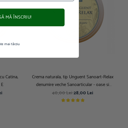
SĂ MĂ ÎNSCRIU!
te mai târziu
cu Catina,
Crema naturala, tip Unguent Sanoart-Relax
 E
denumire veche Sanoarticular - oase si
articulatii
ei
40,00 Lei
28,00 Lei