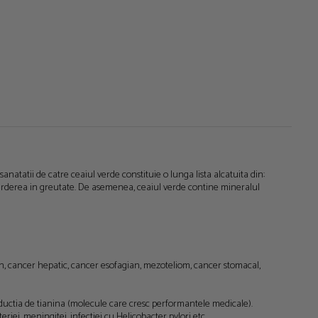
sanatatii de catre ceaiul verde constituie o lunga lista alcatuita din:
 pierderea in greutate. De asemenea, ceaiul verde contine mineralul
an, cancer hepatic, cancer esofagian, mezoteliom, cancer stomacal,
roductia de tianina (molecule care cresc performantele medicale).
teriei, meningitei, infectiei cu Helicobacter pylori etc.