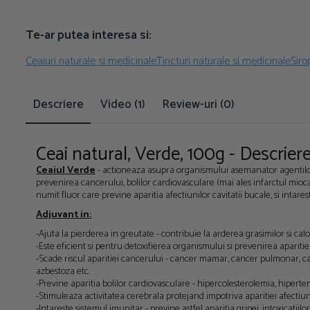
Te-ar putea interesa si:
Ceaiuri naturale si medicinale
Tincturi naturale si medicinale
Siro
Descriere
Video
(1)
Review-uri
(0)
Ceai natural, Verde, 100g - Descrier
Ceaiul Verde
- actioneaza asupra organismului asemanator agentilor anti
prevenirea cancerului, bolilor cardiovasculare (mai ales infarctul mioca
numit fluor care previne aparitia afectiunilor cavitatii bucale, si intarest
Adjuvant in:
-Ajuta la pierderea in greutate - contribuie la arderea grasimilor si calor
-Este eficient si pentru detoxifierea organismului si prevenirea apariti
-Scade riscul aparitiei cancerului - cancer mamar, cancer pulmonar, ca
azbestoza etc.
-Previne aparitia bolilor cardiovasculare - hipercolesterolemia, hiperte
-Stimuleaza activitatea cerebrala protejand impotriva aparitiei afectiu
-Intareste sistemul imunitar - previne astfel aparitia gripei, intoxicatiil