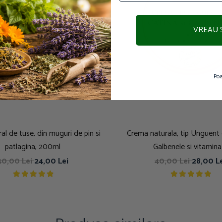
VREAU 
Poa
al de tuse, din muguri de pin si
Crema naturala, tip Unguent 
patlagina, 200ml
Galbenele si vitamina
40,00 Lei
24,00 Lei
40,00 Lei
28,00 L