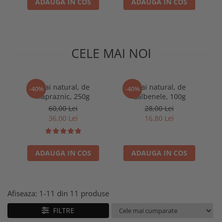
ADAUGA IN COS
ADAUGA IN COS
CELE MAI NOI
Ceai natural, de
Ceai natural, de
C
-40%
-40%
napraznic, 250g
Galbenele, 100g
C
60,00 Lei
28,00 Lei
36,00 Lei
16,80 Lei
ADAUGA IN COS
ADAUGA IN COS
Afiseaza:
1-
11
din
11
produse
FILTRE