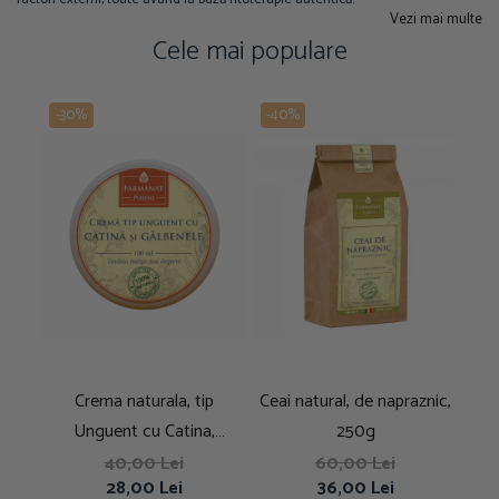
Vezi mai multe
Cele mai populare
-30%
-40%
-4
Crema naturala, tip
Ceai natural, de napraznic,
Tinc
Unguent cu Catina,
250g
Galbenele si vitamina E
40,00 Lei
60,00 Lei
28,00 Lei
36,00 Lei