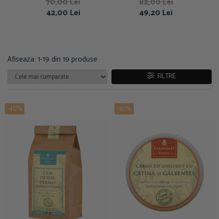
pentru picioare 250 ml
70,00 Lei
82,00 Lei
42,00 Lei
49,20 Lei
Afiseaza:
1-
19
din
19
produse
FILTRE
-40%
-30%