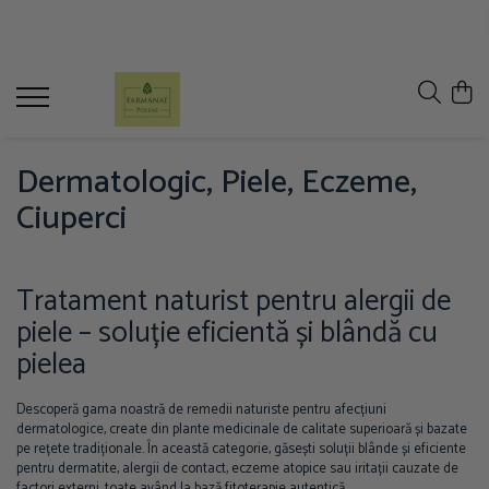
Ceaiuri naturale
Tincturi din plante medicinale
Ceaiuri - 100g
Tincturi - 500ml
Ceaiuri - 250g
Tincturi - 200ml
Dermatologic, Piele, Eczeme,
Ceaiuri simple
Ciuperci
Tratament naturist pentru alergii de
piele – soluție eficientă și blândă cu
pielea
Descoperă gama noastră de remedii naturiste pentru afecțiuni
dermatologice, create din plante medicinale de calitate superioară și bazate
pe rețete tradiționale. În această categorie, găsești soluții blânde și eficiente
pentru dermatite, alergii de contact, eczeme atopice sau iritații cauzate de
factori externi, toate având la bază fitoterapie autentică.