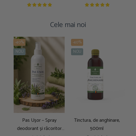
Cele mai noi
-40%
-40%
-4
NOU
NOU
N
Pas Ușor – Spray
Tinctura, de anghinare,
T
deodorant și răcoritor
500ml