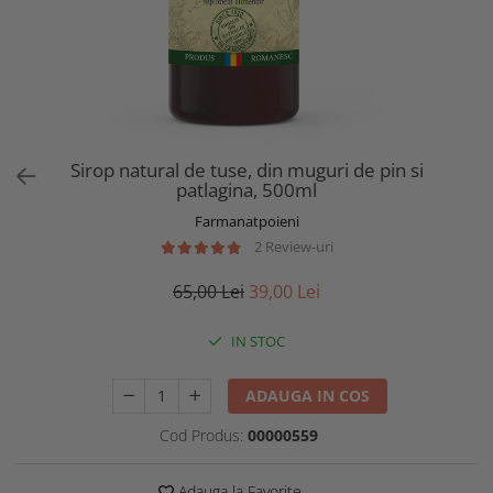
Sirop natural de tuse, din muguri de pin si
patlagina, 500ml
Farmanatpoieni
2 Review-uri
65,00 Lei
39,00 Lei
IN STOC
ADAUGA IN COS
Cod Produs:
00000559
Adauga la Favorite