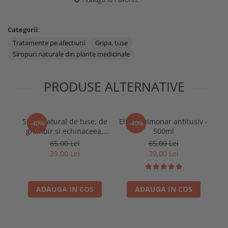
Categorii
:
Tratamente pe afectiuni
Gripa, tuse
Siropuri naturale din plante medicinale
PRODUSE ALTERNATIVE
Sirop natural de tuse, de
Elixir pulmonar antitusiv -
Ce
-40%
-40%
ghimbir si echinaceea,
500ml
p
500ml
p
65,00 Lei
65,00 Lei
39,00 Lei
39,00 Lei
ADAUGA IN COS
ADAUGA IN COS