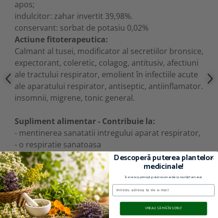
apos;
indulcitor: zahar invertit 39,98%.
conservant: sorbat de potasiu 0,02%
Actiune fitoterapeutica:
Calmant al tusei, modificator al secretiilor bronsice,
expectorant, coleretic, colagog, antitusiv, afectiuni
ale tractului respirator, emolient în infectiile acute
ale aparatului respirator, antiseptic, antiinflamator.
insomnii, migrene, tonic general.
Supliment alimentar - Contribuie la:
- mentinerea sanatatii intregului aparat respirator,
- o respiratie sanatoasa
- ajuta la o normalizare a secretiilor bronsice
Descoperă puterea plantelor
medicinale!
- protectia si confortul aparatului respirator
- decongestioneaza tractul respirator
Înscrie-te și primești gratuit recomandări și noutăți Farmanat.
Email
- mentine umiditatea mucoaselor bronsice in limite
normale.
VREAU SĂ MĂ ÎNSCRIU!
Doza pentru consumul zilnic: