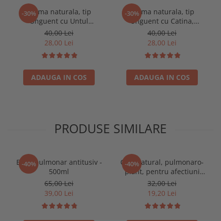
Crema naturala, tip
Crema naturala, tip
-30%
-30%
Unguent cu Untul
Unguent cu Catina,
Pamantului, Galbenele,
Galbenele si vitamina E
40,00 Lei
40,00 Lei
Tataneasa si Chili
28,00 Lei
28,00 Lei
ADAUGA IN COS
ADAUGA IN COS
PRODUSE SIMILARE
Elixir pulmonar antitusiv -
Ceai natural, pulmonaro-
-40%
-40%
500ml
plant, pentru afectiuni
pulmonar respiratorii, 100g
65,00 Lei
32,00 Lei
39,00 Lei
19,20 Lei