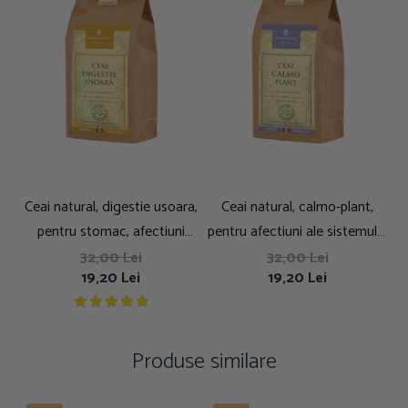
Ceai natural, digestie usoara,
Ceai natural, calmo-plant,
pentru stomac, afectiuni
pentru afectiuni ale sistemului
a
gastrice, 100g
nervos, 100g
32,00 Lei
32,00 Lei
19,20 Lei
19,20 Lei
Produse similare