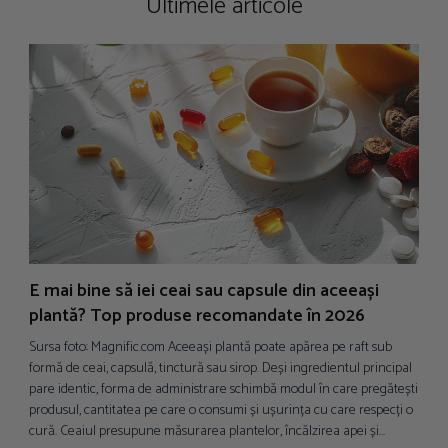
Ultimele articole
E mai bine să iei ceai sau capsule din aceeași
N
plantă? Top produse recomandate în 2026
p
Sursa foto: Magnific.com Aceeași plantă poate apărea pe raft sub
S
formă de ceai, capsulă, tinctură sau sirop. Deși ingredientul principal
i
pare identic, forma de administrare schimbă modul în care pregătești
d
produsul, cantitatea pe care o consumi și ușurința cu care respecți o
p
cură. Ceaiul presupune măsurarea plantelor, încălzirea apei și...
a