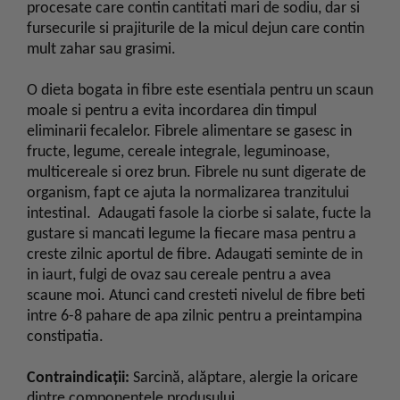
procesate care contin cantitati mari de sodiu, dar si
fursecurile si prajiturile de la micul dejun care contin
mult zahar sau grasimi.
O dieta bogata in fibre este esentiala pentru un scaun
moale si pentru a evita incordarea din timpul
eliminarii fecalelor. Fibrele alimentare se gasesc in
fructe, legume, cereale integrale, leguminoase,
multicereale si orez brun. Fibrele nu sunt digerate de
organism, fapt ce ajuta la normalizarea tranzitului
intestinal. Adaugati fasole la ciorbe si salate, fucte la
gustare si mancati legume la fiecare masa pentru a
creste zilnic aportul de fibre. Adaugati seminte de in
in iaurt, fulgi de ovaz sau cereale pentru a avea
scaune moi. Atunci cand cresteti nivelul de fibre beti
intre 6-8 pahare de apa zilnic pentru a preintampina
constipatia.
Contraindicații:
Sarcină, alăptare, alergie la oricare
dintre componentele produsului.