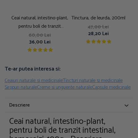
Ceai natural, intestino-plant,
Tinctura, de leurda, 200ml
Tin
pentru boli de tranzit
47,00 Lei
28,20 Lei
intestinal, hemoroizi, 250g
60,00 Lei
36,00 Lei
Te-ar putea interesa si:
Ceaiuri naturale si medicinale
Tincturi naturale si medicinale
Siropuri naturale
Creme si unguente naturale
Capsule medicinale
Descriere
Ceai natural, intestino-plant,
pentru boli de tranzit intestinal,