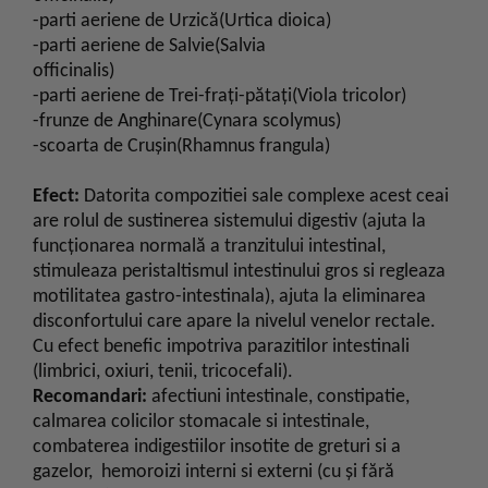
-parti aeriene de Urzică(Urtica dioica)
-parti aeriene de Salvie(Salvia
officinalis)
-parti aeriene de Trei-fraţi-pătaţi(Viola tricolor)
-frunze de Anghinare(Cynara scolymus)
-scoarta de Cruşin(Rhamnus frangula)
Efect:
Datorita compozitiei sale complexe acest ceai
are rolul de sustinerea sistemului digestiv (ajuta la
funcționarea normală a tranzitului intestinal,
stimuleaza peristaltismul intestinului gros si regleaza
motilitatea gastro-intestinala), ajuta la eliminarea
disconfortului care apare la nivelul venelor rectale.
Cu efect benefic impotriva parazitilor intestinali
(limbrici, oxiuri, tenii, tricocefali).
Recomandari:
afectiuni intestinale, constipatie,
calmarea colicilor stomacale si intestinale,
combaterea indigestiilor insotite de greturi si a
gazelor, hemoroizi interni si externi (cu şi fără