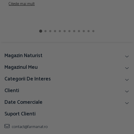
f
Citeste mai mult
C
Magazin Naturist
Magazinul Meu
Categorii De Interes
Clienti
Date Comerciale
Suport Clienti
contact@farmanat.ro