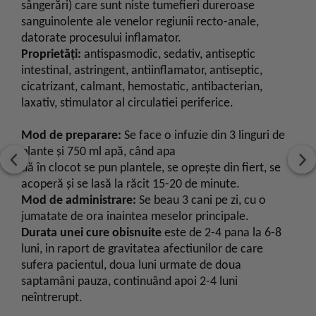
sângerări) care sunt niste tumefieri dureroase
sanguinolente ale venelor regiunii recto-anale,
datorate procesului inflamator.
Proprietăți:
antispasmodic, sedativ, antiseptic
intestinal, astringent, antiinflamator, antiseptic,
cicatrizant, calmant, hemostatic, antibacterian,
laxativ, stimulator al circulatiei periferice.
Mod de preparare:
Se face o infuzie din 3 linguri de
plante şi 750 ml apă, când apa
dă în clocot se pun plantele, se opreşte din fiert, se
acoperă şi se lasă la răcit 15-20 de minute.
Mod de administrare:
Se beau 3 cani pe zi, cu o
jumatate de ora inaintea meselor principale.
Durata unei cure obisnuite
este de 2-4 pana la 6-8
luni, in raport de gravitatea afectiunilor de care
sufera pacientul, doua luni urmate de doua
saptamâni pauza, continuând apoi 2-4 luni
neîntrerupt.