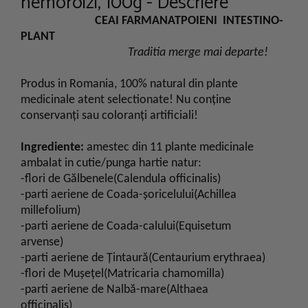
hemoroizi, 100g - Descriere
CEAI FARMANATPOIENI INTESTINO-
PLANT
Traditia merge mai departe!
Produs in Romania, 100% natural din plante
medicinale atent selectionate! Nu conţine
conservanţi sau coloranţi artificiali!
Ingrediente:
amestec din 11 plante medicinale
ambalat in cutie/punga hartie natur:
-flori de Gălbenele(Calendula officinalis)
-parti aeriene de Coada-şoricelului(Achillea
millefolium)
-parti aeriene de Coada-calului(Equisetum
arvense)
-parti aeriene de Ţintaură(Centaurium erythraea)
-flori de Muşeţel(Matricaria chamomilla)
-parti aeriene de Nalbă-mare(Althaea
officinalis)