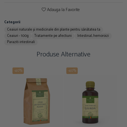
Adauga la Favorite
Categorii
:
Ceaiuri naturale și medicinale din plante pentru sănătatea ta
Ceaiuri - 100g
Tratamente pe afectiuni
Intestinal, hemoroizi
Paraziti intestinali
Produse Alternative
-40%
-40%
-4