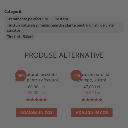
Categorii
:
Tratamente pe afectiuni
Prostata
Tincturi naturale și medicinale din plante pentru un stil de viață
sănătos
Tincturi - 500ml
PRODUSE ALTERNATIVE
Ceai natural, prostato-
Tinctura, de pufulită si
C
-40%
-40%
plant, pentru afectiuni
ghimpe, 200ml
p
ale prostatei, 250g
60,00 Lei
47,00 Lei
36,00 Lei
28,20 Lei
ADAUGA IN COS
ADAUGA IN COS