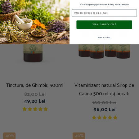
Înscrie-te și primești gratuit recomandări și noutăți Farmanat.
Email
VREAU SĂ MĂ ÎNSCRIU!
Poate mai târziu
Tinctura, de Ghimbir, 500ml
Vitaminizant natural Sirop de
Catina 500 ml x 4 bucati
82,00 Lei
49,20 Lei
160,00 Lei
96,00 Lei
-40%
-40%