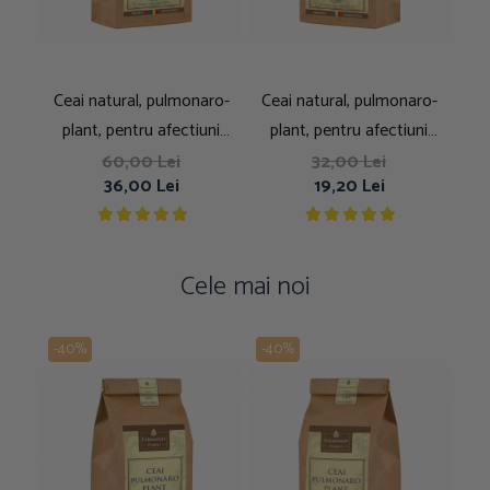
Ceai natural, pulmonaro-
Ceai natural, pulmonaro-
Tinc
plant, pentru afectiuni
plant, pentru afectiuni
pulmonar respiratorii, 250g
pulmonar respiratorii, 100g
60,00 Lei
32,00 Lei
36,00 Lei
19,20 Lei
Cele mai noi
-40%
-40%
-4