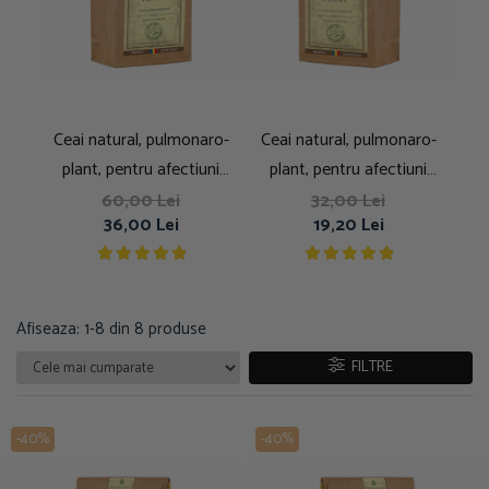
Ceai natural, pulmonaro-
Ceai natural, pulmonaro-
Tinc
plant, pentru afectiuni
plant, pentru afectiuni
pulmonar respiratorii, 250g
pulmonar respiratorii, 100g
60,00 Lei
32,00 Lei
36,00 Lei
19,20 Lei
Afiseaza:
1-
8
din
8
produse
FILTRE
-40%
-40%