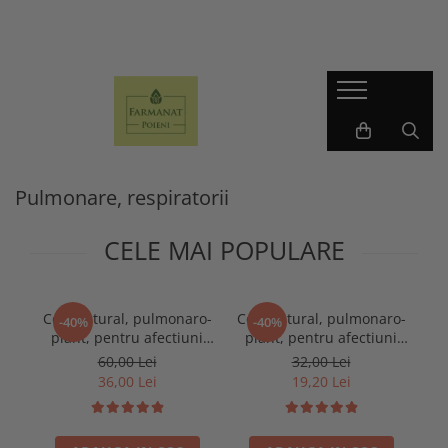
Ceaiuri naturale
Tincturi din plante medicinale
Ceaiuri - 100g
Tincturi - 500ml
Ceaiuri - 250g
Tincturi - 200ml
Ceaiuri simple
Pulmonare, respiratorii
CELE MAI POPULARE
Ceai natural, pulmonaro-
Ceai natural, pulmonaro-
-40%
-40%
plant, pentru afectiuni
plant, pentru afectiuni
pulmonar respiratorii,
pulmonar respiratorii,
60,00 Lei
32,00 Lei
250g
100g
36,00 Lei
19,20 Lei