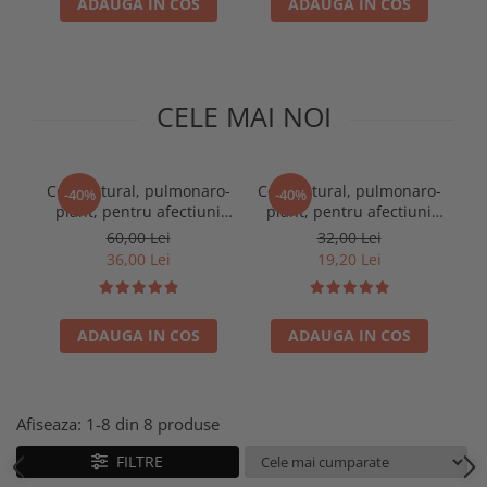
ADAUGA IN COS
ADAUGA IN COS
CELE MAI NOI
Ceai natural, pulmonaro-
Ceai natural, pulmonaro-
-40%
-40%
plant, pentru afectiuni
plant, pentru afectiuni
pulmonar respiratorii,
pulmonar respiratorii,
60,00 Lei
32,00 Lei
250g
100g
36,00 Lei
19,20 Lei
ADAUGA IN COS
ADAUGA IN COS
Afiseaza:
1-
8
din
8
produse
FILTRE