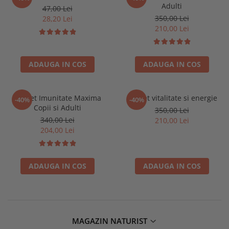
Adulti
47,00 Lei
350,00 Lei
28,20 Lei
210,00 Lei
ADAUGA IN COS
ADAUGA IN COS
Pachet Imunitate Maxima
Pachet vitalitate si energie
-40%
-40%
Copii si Adulti
350,00 Lei
340,00 Lei
210,00 Lei
204,00 Lei
ADAUGA IN COS
ADAUGA IN COS
MAGAZIN NATURIST