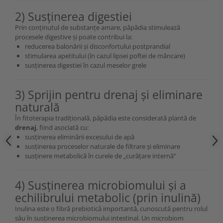
2) Susținerea digestiei
Prin conținutul de substanțe amare, păpădia stimulează
procesele digestive și poate contribui la:
reducerea balonării și disconfortului postprandial
stimularea apetitului (în cazul lipsei poftei de mâncare)
susținerea digestiei în cazul meselor grele
3) Sprijin pentru drenaj și eliminare
naturală
În fitoterapia tradițională, păpădia este considerată plantă de
drenaj
, fiind asociată cu:
susținerea eliminării excesului de apă
susținerea proceselor naturale de filtrare și eliminare
susținere metabolică în curele de „curățare internă”
4) Susținerea microbiomului și a
echilibrului metabolic (prin inulină)
Inulina este o fibră prebiotică importantă, cunoscută pentru rolul
său în susținerea microbiomului intestinal. Un microbiom