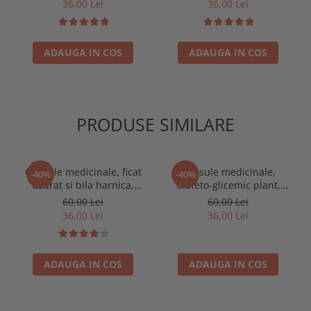
36,00 Lei
36,00 Lei
ADAUGA IN COS
ADAUGA IN COS
PRODUSE SIMILARE
Capsule medicinale, ficat
Capsule medicinale,
-40%
-40%
usurat si bila harnica,
dieteto-glicemic plant,
afectiuni hepato-biliare 90
stabilizarea glicemiei 90
60,00 Lei
60,00 Lei
buc
buc
36,00 Lei
36,00 Lei
ADAUGA IN COS
ADAUGA IN COS