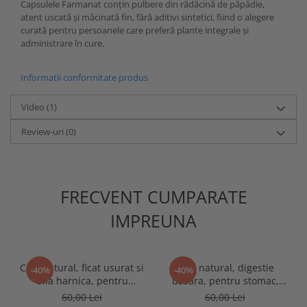
Capsulele Farmanat conțin pulbere din rădăcină de păpădie,
atent uscată și măcinată fin, fără aditivi sintetici, fiind o alegere
curată pentru persoanele care preferă plante integrale și
administrare în cure.
Informatii conformitate produs
Video
(1)
Review-uri
(0)
FRECVENT CUMPARATE
IMPREUNA
Ceai natural, ficat usurat si
Ceai natural, digestie
-40%
-40%
bila harnica, pentru
usoara, pentru stomac,
afectiuni hepato-biliare,
afectiuni gastrice, 250g
60,00 Lei
60,00 Lei
250g