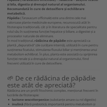
și bila, digestia și drenajul natural al organismului.
Recomandată în cure de detoxifiere și echilibrare
metabolică.
Păpădia
(
Taraxacum officinale
) este una dintre cele mai
valoroase plante medicinale europene, recunoscută atât în
fitoterapia tradițională, cât și în literatura de specialitate pentru
rolul său în susținerea funcției hepatice și biliare, a digestiei și a
proceselor naturale de eliminare.
În mod tradițional,
rădăcina de păpădie
este apreciată ca
plantă „depurativă” (de curățare internă), utilizată în cure pentru
susținerea ficatului, stimularea fluxului biliar și menținerea unui
metabolism echilibrat. În plus, planta este asociată cu sprijinirea
funcției renale și a drenajului natural al organismului, fiind
frecvent utilizată în cure de detoxifiere.
🌱 De ce rădăcina de păpădie
este atât de apreciată?
Rădăcina are un profil fitochimic complex, menționat frecvent în
lucrările de fitoterapie:
lactone sescviterpenice
(substanțe amare cu rol digestiv)
inulină
(fibră prebiotică, importantă pentru metabolism și