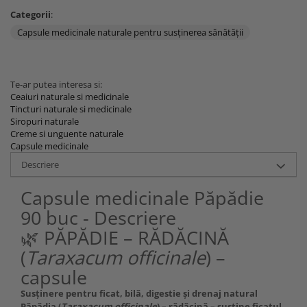
Categorii
:
Capsule medicinale naturale pentru susținerea sănătății
Te-ar putea interesa si:
Ceaiuri naturale si medicinale
Tincturi naturale si medicinale
Siropuri naturale
Creme si unguente naturale
Capsule medicinale
Descriere
Capsule medicinale Păpădie
90 buc - Descriere
🌿 PĂPĂDIE – RĂDĂCINĂ
(
Taraxacum officinale
) –
capsule
Susținere pentru ficat, bilă, digestie și drenaj natural
Păpădia (
Taraxacum officinale
) – rădăcină – susține ficatul