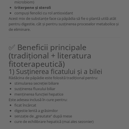
microbiom)
triterpene și steroli
compuși fenolici cu rol antioxidant
Acest mix de substanțe face ca păpădia să fie o plantă utilă atât
pentru digestie, cât și pentru susținerea proceselor metabolice și
de eliminare.
✅ Beneficii principale
(tradițional + literatura
fitoterapeutică)
1) Susținerea ficatului și a bilei
Rădăcina de păpădie este folosită tradițional pentru:
stimularea secreției biliare
susținerea fluxului biliar
menținerea funcției hepatice
Este adesea inclusă în cure pentru:
ficat încărcat
digestie lentă a grăsimilor
senzație de „greutate” după mese
cure de echilibrare hepatică (mai ales sezonier)