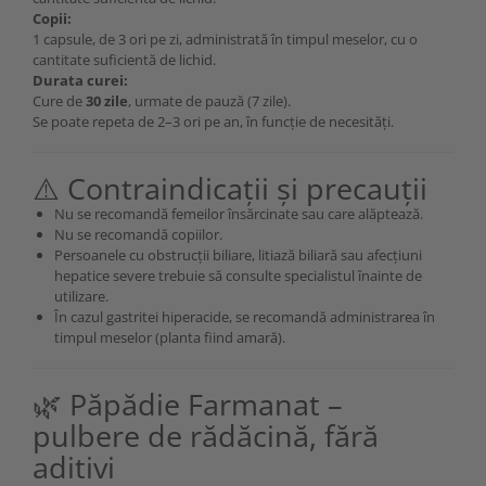
Copii
:
1 capsule, de 3 ori pe zi, administrată în timpul meselor, cu o
cantitate suficientă de lichid.
Durata curei:
Cure de
30 zile
, urmate de pauză (7 zile).
Se poate repeta de 2–3 ori pe an, în funcție de necesități.
⚠️ Contraindicații și precauții
Nu se recomandă femeilor însărcinate sau care alăptează.
Nu se recomandă copiilor.
Persoanele cu obstrucții biliare, litiază biliară sau afecțiuni
hepatice severe trebuie să consulte specialistul înainte de
utilizare.
În cazul gastritei hiperacide, se recomandă administrarea în
timpul meselor (planta fiind amară).
🌿 Păpădie Farmanat –
pulbere de rădăcină, fără
aditivi