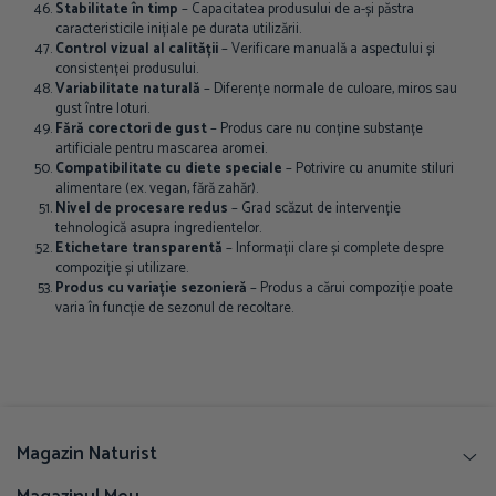
Stabilitate în timp
– Capacitatea produsului de a-și păstra
caracteristicile inițiale pe durata utilizării.
Control vizual al calității
– Verificare manuală a aspectului și
consistenței produsului.
Variabilitate naturală
– Diferențe normale de culoare, miros sau
gust între loturi.
Fără corectori de gust
– Produs care nu conține substanțe
artificiale pentru mascarea aromei.
Compatibilitate cu diete speciale
– Potrivire cu anumite stiluri
alimentare (ex. vegan, fără zahăr).
Nivel de procesare redus
– Grad scăzut de intervenție
tehnologică asupra ingredientelor.
Etichetare transparentă
– Informații clare și complete despre
compoziție și utilizare.
Produs cu variație sezonieră
– Produs a cărui compoziție poate
varia în funcție de sezonul de recoltare.
Magazin Naturist