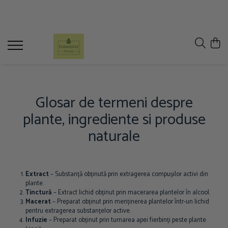
Ceaiuri naturale
Tincturi din plante medicinale
Ceaiuri - 100g
Tincturi - 500ml
Ceaiuri - 250g
Tincturi - 200ml
Ceaiuri simple
Glosar de termeni despre
plante, ingrediente si produse
naturale
Extract
– Substanță obținută prin extragerea compușilor activi din
plante.
Tinctură
– Extract lichid obținut prin macerarea plantelor în alcool.
Macerat
– Preparat obținut prin menținerea plantelor într-un lichid
pentru extragerea substanțelor active.
Infuzie
– Preparat obținut prin turnarea apei fierbinți peste plante