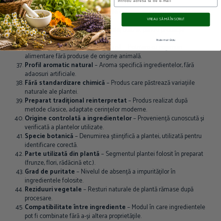
conservanți artificiali.
Oxidare naturală
– Modificare de culoare sau aromă apărută prin
contact cu aerul.
VREAU SĂ MĂ ÎNSCRIU!
Flacon din sticlă brună
– Ambalaj utilizat pentru protecția
conținutului de lumină.
Poate mai târziu
Compatibilitate cu dieta vegană
– Potrivire cu regimuri
alimentare fără produse de origine animală.
Profil aromatic natural
– Aroma specifică ingredientelor, fără
adaosuri artificiale.
Fără standardizare chimică
– Produs care păstrează variațiile
naturale ale plantei.
Preparat tradițional reinterpretat
– Produs realizat după
metode clasice, adaptate cerințelor moderne.
Origine controlată a ingredientelor
– Proveniență cunoscută și
verificată a plantelor utilizate.
Specie botanică
– Denumirea științifică a plantei, utilizată pentru
identificare corectă.
Parte utilizată din plantă
– Segmentul plantei folosit în preparat
(frunze, flori, rădăcină etc.).
Grad de puritate
– Nivelul de absență a impurităților în
ingredientele folosite.
Reziduuri vegetale
– Resturi naturale de plantă rămase după
procesare.
Compatibilitate între ingrediente
– Modul în care ingredientele
pot fi combinate fără a-și altera proprietățile.