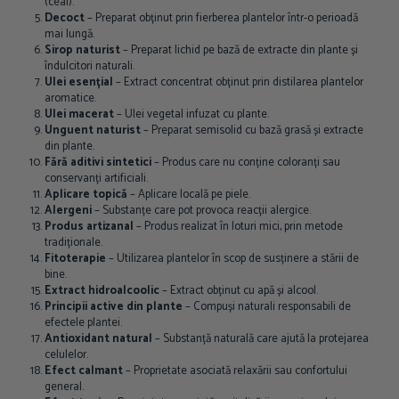
(ceai).
Decoct
– Preparat obținut prin fierberea plantelor într-o perioadă
mai lungă.
Sirop naturist
– Preparat lichid pe bază de extracte din plante și
îndulcitori naturali.
Ulei esențial
– Extract concentrat obținut prin distilarea plantelor
aromatice.
Ulei macerat
– Ulei vegetal infuzat cu plante.
Unguent naturist
– Preparat semisolid cu bază grasă și extracte
din plante.
Fără aditivi sintetici
– Produs care nu conține coloranți sau
conservanți artificiali.
Aplicare topică
– Aplicare locală pe piele.
Alergeni
– Substanțe care pot provoca reacții alergice.
Produs artizanal
– Produs realizat în loturi mici, prin metode
tradiționale.
Fitoterapie
– Utilizarea plantelor în scop de susținere a stării de
bine.
Extract hidroalcoolic
– Extract obținut cu apă și alcool.
Principii active din plante
– Compuși naturali responsabili de
efectele plantei.
Antioxidant natural
– Substanță naturală care ajută la protejarea
celulelor.
Efect calmant
– Proprietate asociată relaxării sau confortului
general.