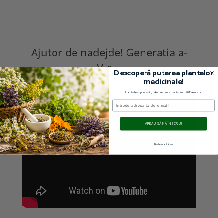
Ajutor de nadejde! Generatia a-
V-a...
Descoperă puterea plantelor
medicinale!
Înscrie-te și primești gratuit recomandări și noutăți Farmanat.
Email
VREAU SĂ MĂ ÎNSCRIU!
Poate mai târziu