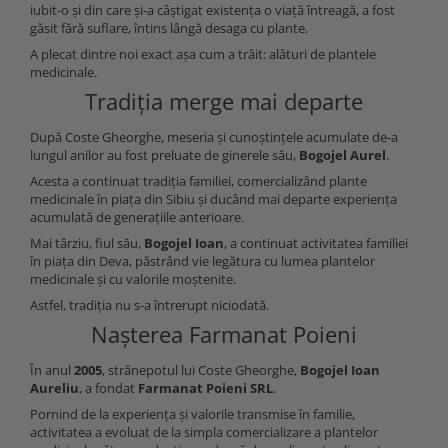
iubit-o și din care și-a câștigat existența o viață întreagă, a fost
găsit fără suflare, întins lângă desaga cu plante.
A plecat dintre noi exact așa cum a trăit: alături de plantele
medicinale.
Tradiția merge mai departe
După Coste Gheorghe, meseria și cunoștințele acumulate de-a
lungul anilor au fost preluate de ginerele său,
Bogojel Aurel
.
Acesta a continuat tradiția familiei, comercializând plante
medicinale în piața din Sibiu și ducând mai departe experiența
acumulată de generațiile anterioare.
Mai târziu, fiul său,
Bogojel Ioan
, a continuat activitatea familiei
în piața din Deva, păstrând vie legătura cu lumea plantelor
medicinale și cu valorile moștenite.
Astfel, tradiția nu s-a întrerupt niciodată.
Nașterea Farmanat Poieni
În anul
2005
, strănepotul lui Coste Gheorghe,
Bogojel Ioan
Aureliu
, a fondat
Farmanat Poieni SRL
.
Pornind de la experiența și valorile transmise în familie,
activitatea a evoluat de la simpla comercializare a plantelor