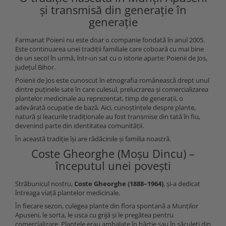
și transmisă din generație în
generație
Farmanat Poieni nu este doar o companie fondată în anul 2005.
Este continuarea unei tradiții familiale care coboară cu mai bine
de un secol în urmă, într-un sat cu o istorie aparte: Poienii de Jos,
județul Bihor.
Poienii de Jos este cunoscut în etnografia românească drept unul
dintre puținele sate în care culesul, prelucrarea și comercializarea
plantelor medicinale au reprezentat, timp de generații, o
adevărată ocupație de bază. Aici, cunoștințele despre plante,
natură și leacurile tradiționale au fost transmise din tată în fiu,
devenind parte din identitatea comunității.
În această tradiție își are rădăcinile și familia noastră.
Coste Gheorghe (Moșu Dincu) –
începutul unei povești
Străbunicul nostru,
Coste Gheorghe (1888–1964)
, și-a dedicat
întreaga viață plantelor medicinale.
În fiecare sezon, culegea plante din flora spontană a Munților
Apuseni, le sorta, le usca cu grijă și le pregătea pentru
comercializare. Plantele erau ambalate în hârtie sau în săculeți din