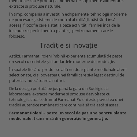
medicinale către producția modernă de suplimente alimentare,
extracte și produse naturale.
În timp, compania a investit în echipamente, tehnologii moderne
de procesare și sisteme de control al calității, păstrând însă
aceeași filozofie care a stat la baza activității familiei încă de la
început: respectul pentru plante și pentru oamenii care le
folosesc.
Tradiție și inovație
Astăzi, Farmanat Poieni îmbină experiența acumulată de peste
un secol cu cerințele și standardele moderne de producție.
În spatele fiecărui produs se află nu doar plante medicinale atent
selecționate, ci și povestea unei familii care și-a legat destinul de
puterea vindecătoare a naturii.
De la desaga purtată pe jos până la gara din Sudrigiu, la
laboratoare, extracte moderne și produse dezvoltate cu
tehnologii actuale, drumul Farmanat Poieni este povestea unei
tradiții autentice românești care continuă să trăiască și astăzi.
Farmanat Poieni – peste un secol de pasiune pentru plante
medicinale, transmisă din generație în generație.