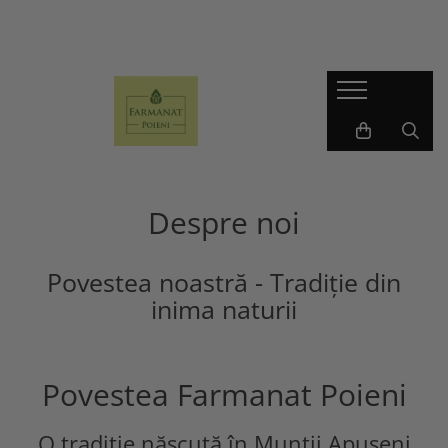
Ceaiuri naturale
Tincturi din plante medicinale
Ceaiuri - 100g
Tincturi - 500ml
Ceaiuri - 250g
Tincturi - 200ml
Ceaiuri simple
Despre noi
Povestea noastră - Tradiție din
inima naturii
Povestea Farmanat Poieni
O tradiție născută în Munții Apuseni