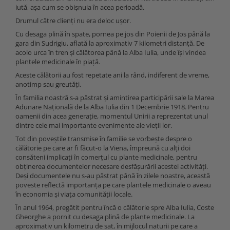
iută, așa cum se obișnuia în acea perioadă.
Drumul către clienți nu era deloc ușor.
Cu desaga plină în spate, pornea pe jos din Poienii de Jos până la
gara din Sudrigiu, aflată la aproximativ 7 kilometri distanță. De
acolo urca în tren și călătorea până la Alba Iulia, unde își vindea
plantele medicinale în piață.
Aceste călătorii au fost repetate ani la rând, indiferent de vreme,
anotimp sau greutăți.
În familia noastră s-a păstrat și amintirea participării sale la Marea
Adunare Națională de la Alba Iulia din 1 Decembrie 1918. Pentru
oamenii din acea generație, momentul Unirii a reprezentat unul
dintre cele mai importante evenimente ale vieții lor.
Tot din poveștile transmise în familie se vorbește despre o
călătorie pe care ar fi făcut-o la Viena, împreună cu alți doi
consăteni implicați în comerțul cu plante medicinale, pentru
obținerea documentelor necesare desfășurării acestei activități.
Deși documentele nu s-au păstrat până în zilele noastre, această
poveste reflectă importanța pe care plantele medicinale o aveau
în economia și viața comunității locale.
În anul 1964, pregătit pentru încă o călătorie spre Alba Iulia, Coste
Gheorghe a pornit cu desaga plină de plante medicinale. La
aproximativ un kilometru de sat, în mijlocul naturii pe care a