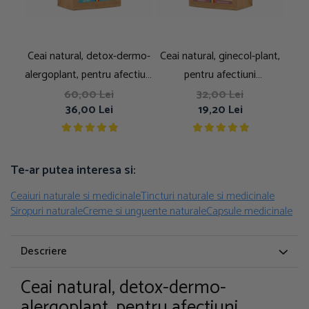
Ceai natural, detox-dermo-
Ceai natural, ginecol-plant,
alergoplant, pentru afectiuni
pentru afectiuni
Fa
dermatologice, depurativ,
ginecologice, 100g
60,00 Lei
32,00 Lei
36,00 Lei
19,20 Lei
250g
Te-ar putea interesa si:
Ceaiuri naturale si medicinale
Tincturi naturale si medicinale
Siropuri naturale
Creme si unguente naturale
Capsule medicinale
Descriere
Ceai natural, detox-dermo-
alergoplant, pentru afectiuni