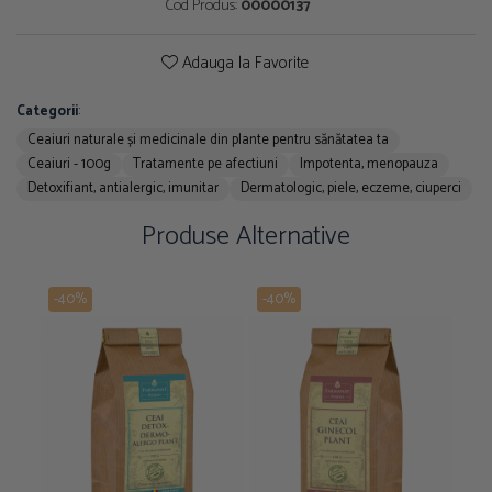
Cod Produs:
00000137
Adauga la Favorite
Categorii
:
Ceaiuri naturale și medicinale din plante pentru sănătatea ta
Ceaiuri - 100g
Tratamente pe afectiuni
Impotenta, menopauza
Detoxifiant, antialergic, imunitar
Dermatologic, piele, eczeme, ciuperci
Produse Alternative
-40%
-40%
-4