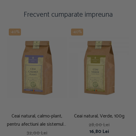
Frecvent cumparate impreuna
-40%
-40%
Ceai natural, calmo-plant,
Ceai natural, Verde, 100g
C
pentru afectiuni ale sistemului
28,00 Lei
16,80 Lei
nervos, 100g
32,00 Lei