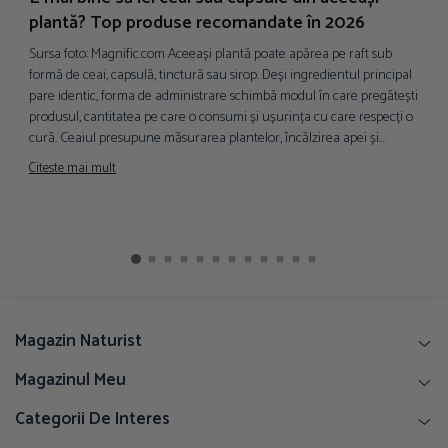
plantă? Top produse recomandate în 2026
p
Sursa foto: Magnific.com Aceeași plantă poate apărea pe raft sub
S
formă de ceai, capsulă, tinctură sau sirop. Deși ingredientul principal
i
pare identic, forma de administrare schimbă modul în care pregătești
d
produsul, cantitatea pe care o consumi și ușurința cu care respecți o
p
cură. Ceaiul presupune măsurarea plantelor, încălzirea apei și...
a
f
Citeste mai mult
C
Magazin Naturist
Magazinul Meu
Categorii De Interes