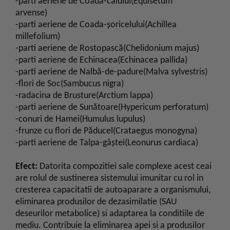
-parti aeriene de Coada-calului(Equisetum
arvense)
-parti aeriene de Coada-şoricelului(Achillea
millefolium)
-parti aeriene de Rostopască(Chelidonium majus)
-parti aeriene de Echinacea(Echinacea pallida)
-parti aeriene de Nalbă-de-padure(Malva sylvestris)
-flori de Soc(Sambucus nigra)
-radacina de Brusture(Arctium lappa)
-parti aeriene de Sunătoare(Hypericum perforatum)
-conuri de Hamei(Humulus lupulus)
-frunze cu flori de Păducel(Crataegus monogyna)
-parti aeriene de Talpa-gâştei(Leonurus cardiaca)
Efect:
Datorita compozitiei sale complexe acest ceai
are rolul de sustinerea sistemului imunitar cu rol in
cresterea capacitatii de autoaparare a organismului,
eliminarea produsilor de dezasimilatie (SAU
deseurilor metabolice) si adaptarea la conditiile de
mediu. Contribuie la eliminarea apei si a produsilor