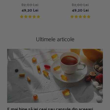
g
82,00 Lei
82,00 Lei
49,20 Lei
49,20 Lei
Ultimele articole
E mai bine să iei ceai sau capsule din aceeași
N