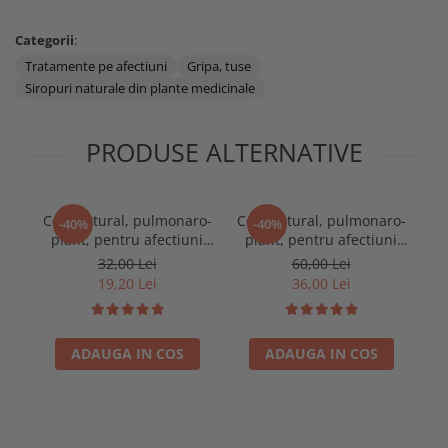
Categorii
:
Tratamente pe afectiuni
Gripa, tuse
Siropuri naturale din plante medicinale
PRODUSE ALTERNATIVE
Ceai natural, pulmonaro-
Ceai natural, pulmonaro-
Eli
-40%
-40%
plant, pentru afectiuni
plant, pentru afectiuni
pulmonar respiratorii,
pulmonar respiratorii,
32,00 Lei
60,00 Lei
100g
250g
19,20 Lei
36,00 Lei
ADAUGA IN COS
ADAUGA IN COS