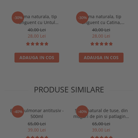
Crema naturala, tip
Crema naturala, tip
-30%
-30%
Unguent cu Untul
Unguent cu Catina,
Pamantului, Galbenele,
Galbenele si vitamina E
40,00 Lei
40,00 Lei
Tataneasa si Chili
28,00 Lei
28,00 Lei
ADAUGA IN COS
ADAUGA IN COS
PRODUSE SIMILARE
Elixir pulmonar antitusiv -
Sirop natural de tuse, din
-40%
-40%
500ml
muguri de pin si patlagina,
500ml
65,00 Lei
65,00 Lei
39,00 Lei
39,00 Lei