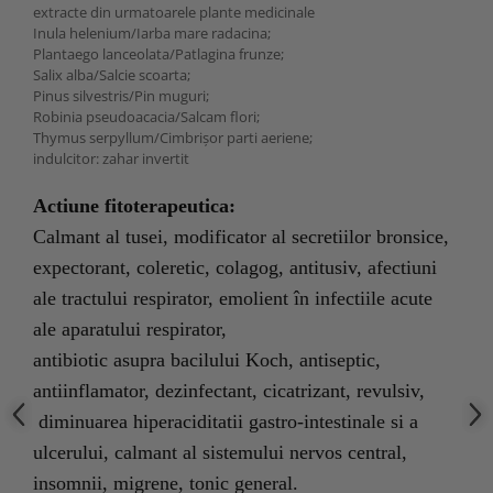
extracte din urmatoarele plante medicinale
Inula helenium/Iarba mare radacina;
Plantaego lanceolata/Patlagina frunze;
Salix alba/Salcie scoarta;
Pinus silvestris/Pin muguri;
Robinia pseudoacacia/Salcam flori;
Thymus serpyllum/Cimbrişor parti aeriene;
indulcitor: zahar invertit
Actiune fitoterapeutica:
Calmant al tusei, modificator al secretiilor bronsice,
expectorant, coleretic, colagog, antitusiv, afectiuni
ale tractului respirator, emolient în infectiile acute
ale aparatului respirator,
antibiotic asupra bacilului Koch, antiseptic,
antiinflamator, dezinfectant, cicatrizant, revulsiv,
diminuarea hiperaciditatii gastro-intestinale si a
ulcerului, calmant al sistemului nervos central,
insomnii, migrene, tonic general.