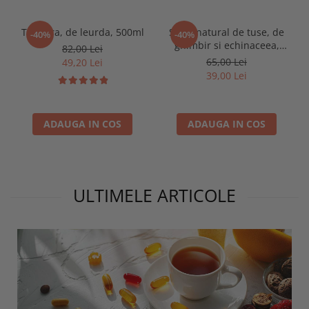
Tinctura, de leurda, 500ml
Sirop natural de tuse, de
-40%
-40%
ghimbir si echinaceea,
82,00 Lei
500ml
65,00 Lei
49,20 Lei
39,00 Lei
ADAUGA IN COS
ADAUGA IN COS
ULTIMELE ARTICOLE