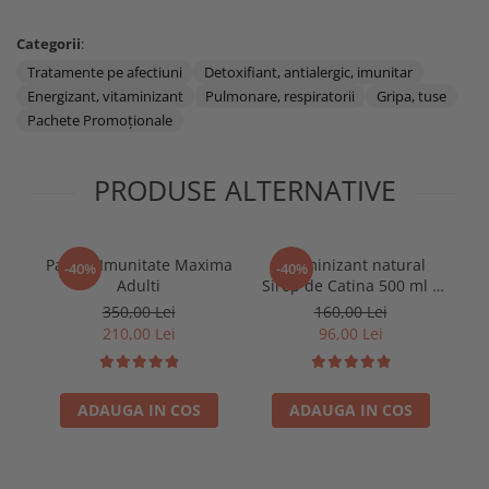
Categorii
:
Tratamente pe afectiuni
Detoxifiant, antialergic, imunitar
Energizant, vitaminizant
Pulmonare, respiratorii
Gripa, tuse
Pachete Promoţionale
PRODUSE ALTERNATIVE
Pachet Imunitate Maxima
Vitaminizant natural
-40%
-40%
Adulti
Sirop de Catina 500 ml x
4 bucati
350,00 Lei
160,00 Lei
210,00 Lei
96,00 Lei
ADAUGA IN COS
ADAUGA IN COS