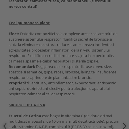
respirator, calmeaza tusea, calmant al SNC (sistemului
nervos central)
Ceai pulmonaro-plant
Efect:
Datorita compozitiei sale complexe acest ceai are rolul de
sustinere sistemului respirator, fluidifica secretiile bronsice si
ajuta la eliminarea acestora, reduce si amelioreaza incidenta si
agresivitatea proceselor inflamatorii de la nivelul sistemului
respirator. Fluidifica secretiile bronsice si ajuta la expectoratie,
calmează spasmele căilor respiratorii si stările gripale.
Recomandari:
Degajarea cailor respiratorii, tuse convulsive,
spastice şi asmatice, gripe, răceli, bronşite, laringite, insuficiente
respiratorie, aprindere de plamani, astm bronsic.
Proprietăți:
antitusiv, antiinflamator, expectorant, antispastic,
antiseptic, dezinfectant electiv pentru afecțiunile aparatului
respirator, calmant al cailor respiratorii.
SIROPUL DE CATINA
Fructul de Catina
este bogat in vitamina C (de doua ori mai
mult decat macesul si de 10 ori mai mult decat cictricele), precum
si alte vitamine E, K,F,P, complexul B (B2,B6,B9,colina, inozitol),