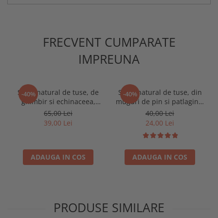
FRECVENT CUMPARATE
IMPREUNA
Sirop natural de tuse, de
Sirop natural de tuse, din
-40%
-40%
ghimbir si echinaceea,
muguri de pin si patlagina,
500ml
200ml
65,00 Lei
40,00 Lei
39,00 Lei
24,00 Lei
ADAUGA IN COS
ADAUGA IN COS
PRODUSE SIMILARE