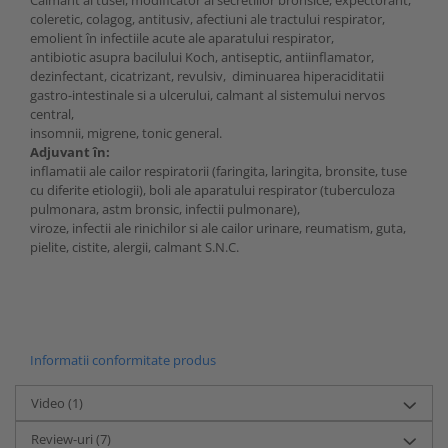
Calmant al tusei, modificator al secretiilor bronsice, expectorant,
coleretic, colagog, antitusiv, afectiuni ale tractului respirator,
emolient în infectiile acute ale aparatului respirator,
antibiotic asupra bacilului Koch, antiseptic, antiinflamator,
dezinfectant, cicatrizant, revulsiv, diminuarea hiperaciditatii
gastro-intestinale si a ulcerului, calmant al sistemului nervos
central,
insomnii, migrene, tonic general.
Adjuvant în:
inflamatii ale cailor respiratorii (faringita, laringita, bronsite, tuse
cu diferite etiologii), boli ale aparatului respirator (tuberculoza
pulmonara, astm bronsic, infectii pulmonare),
viroze, infectii ale rinichilor si ale cailor urinare, reumatism, guta,
pielite, cistite, alergii, calmant S.N.C.
Informatii conformitate produs
Video
(1)
Review-uri
(7)