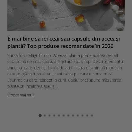
E mai bine să iei ceai sau capsule din aceeași
plantă? Top produse recomandate în 2026
Sursa foto: Magnific.com Aceeași plantă poate apărea pe raft
sub formă de ceai, capsulă, tinctură sau sirop. Deși ingredientul
principal pare identic, forma de administrare schimbă modul în
care pregătești produsul, cantitatea pe care o consumi și
ușurința cu care respecți o cură. Ceaiul presupune măsurarea
plantelor, încălzirea apei și...
Citeste mai mult