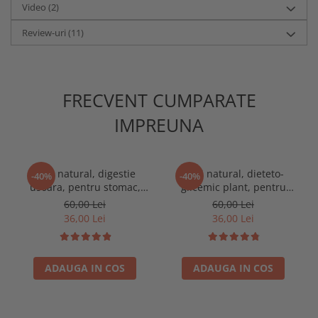
Video
(2)
Review-uri
(11)
FRECVENT CUMPARATE
IMPREUNA
Ceai natural, digestie
Ceai natural, dieteto-
-40%
-40%
usoara, pentru stomac,
glicemic plant, pentru
afectiuni gastrice, 250g
diabet, afectiuni ale
60,00 Lei
60,00 Lei
pancreasului, 250g
36,00 Lei
36,00 Lei
ADAUGA IN COS
ADAUGA IN COS