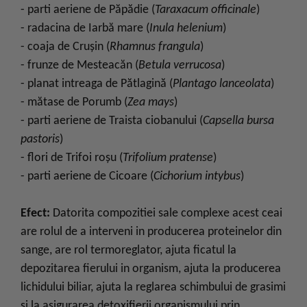
- parti aeriene de Păpădie (
Taraxacum officinale
)
- radacina de Iarbă mare (
Inula helenium
)
- coaja de Cruşin (
Rhamnus frangula
)
- frunze de Mesteacăn (
Betula verrucosa
)
- planat intreaga de Pătlagină (
Plantago lanceolata
)
- mătase de Porumb (
Zea mays
)
- parti aeriene de Traista ciobanului (
Capsella bursa
pastoris
)
- flori de Trifoi roşu (
Trifolium pratense
)
- parti aeriene de Cicoare (
Cichorium intybus
)
Efect:
Datorita compozitiei sale complexe acest ceai
are rolul de a interveni in producerea proteinelor din
sange, are rol termoreglator, ajuta ficatul la
depozitarea fierului in organism, ajuta la producerea
lichidului biliar, ajuta la reglarea schimbului de grasimi
si la asigurarea detoxifierii organismului prin