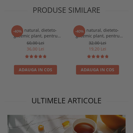
PRODUSE SIMILARE
Ceai natural, dieteto-
Ceai natural, dieteto-
-40%
-40%
glicemic plant, pentru
glicemic plant, pentru
diabet, afectiuni ale
diabet, afectiuni ale
60,00 Lei
32,00 Lei
pancreasului, 250g
pancreasului, 100g
36,00 Lei
19,20 Lei
ADAUGA IN COS
ADAUGA IN COS
ULTIMELE ARTICOLE