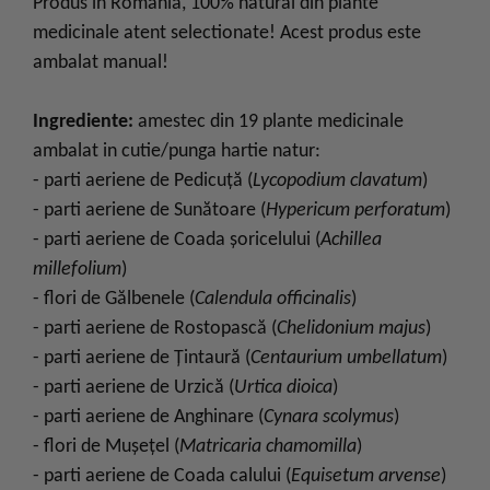
Produs in Romania, 100% natural din plante
medicinale atent selectionate! Acest produs este
ambalat manual!
Ingrediente:
amestec din 19 plante medicinale
ambalat in cutie/punga hartie natur:
- parti aeriene de Pedicuţă (
Lycopodium clavatum
)
- parti aeriene de Sunătoare (
Hypericum perforatum
)
- parti aeriene de Coada şoricelului (
Achillea
millefolium
)
- flori de Gălbenele (
Calendula officinalis
)
- parti aeriene de Rostopască (
Chelidonium majus
)
- parti aeriene de Ţintaură (
Centaurium umbellatum
)
- parti aeriene de Urzică (
Urtica dioica
)
- parti aeriene de Anghinare (
Cynara scolymus
)
- flori de Muşeţel (
Matricaria chamomilla
)
- parti aeriene de Coada calului (
Equisetum arvense
)