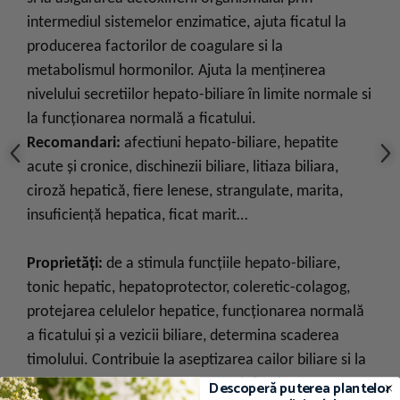
intermediul sistemelor enzimatice, ajuta ficatul la
producerea factorilor de coagulare si la
metabolismul hormonilor. Ajuta la menţinerea
nivelului secretiilor hepato-biliare în limite normale si
la funcționarea normală a ficatului.
Recomandari:
afectiuni hepato-biliare, hepatite
acute și cronice, dischinezii biliare, litiaza biliara,
ciroză hepatică, fiere lenese, strangulate, marita,
insuficienţă hepatica, ficat marit…
Proprietăți:
de a stimula funcțiile hepato-biliare,
tonic hepatic, hepatoprotector, coleretic-colagog,
protejarea celulelor hepatice, funcționarea normală
a ficatului şi a vezicii biliare, determina scaderea
timolului. Contribuie la aseptizarea cailor biliare si la
eliminarea eventualelor procese infectioase
Descoperă puterea plantelor