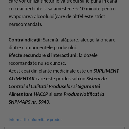
care vor utiliza tincturile va trebui sa le puna in cana
cu ceai fierbinte si sa amestece 5-10 minute pentru
evaporarea alcoolului(care de altfel este strict
nerecomandat).
Contraindicații:
Sarcină, alăptare, alergie la oricare
dintre componentele produsului.
Efecte secundare si interactiuni:
la dozele
recomandate nu se cunosc.
Acest ceai din plante medicinale este un
SUPLIMENT
ALIMENTAR
care este produs sub un
Sistem de
Control al Calitatii Produselor si Sigurantei
Alimentare HACCP
si este
Produs Notificat la
SNPMAPS nr. 5943.
Informatii conformitate produs