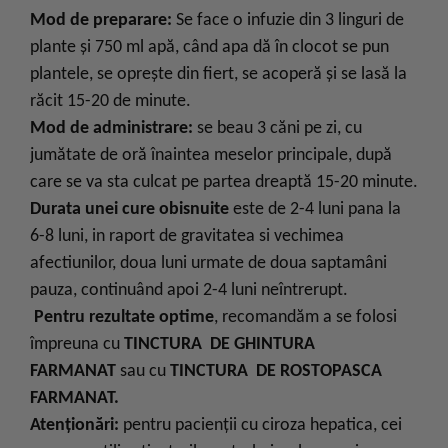
Mod de preparare:
Se face o infuzie din 3 linguri de
plante şi 750 ml apă, când apa dă în clocot se pun
plantele, se opreşte din fiert, se acoperă şi se lasă la
răcit 15-20 de minute.
Mod de administrare:
se beau 3 căni pe zi, cu
jumătate de oră înaintea meselor principale, după
care se va sta culcat pe partea dreaptă 15-20 minute.
Durata unei cure obisnuite
este de 2-4 luni pana la
6-8 luni, in raport de gravitatea si vechimea
afectiunilor, doua luni urmate de doua saptamâni
pauza, continuând apoi 2-4 luni neîntrerupt.
Pentru rezultate optime
, recomandăm a se folosi
împreuna cu
TINCTURA DE GHINTURA
FARMANAT
sau cu
TINCTURA DE ROSTOPASCA
FARMANAT.
Atenţionări:
pentru pacienţii cu ciroza hepatica, cei