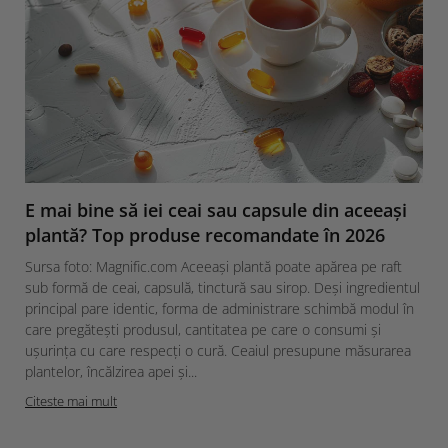
E mai bine să iei ceai sau capsule din aceeași
plantă? Top produse recomandate în 2026
Sursa foto: Magnific.com Aceeași plantă poate apărea pe raft
sub formă de ceai, capsulă, tinctură sau sirop. Deși ingredientul
principal pare identic, forma de administrare schimbă modul în
care pregătești produsul, cantitatea pe care o consumi și
ușurința cu care respecți o cură. Ceaiul presupune măsurarea
plantelor, încălzirea apei și...
Citeste mai mult