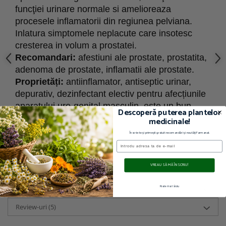
funcţiei urinare normale si amelioreaza
procesele inflamatorii din regiunea pelviana.
Inlatura simptomele neplacute care insotesc
cresterea in volum a prostatei.
Recomandari:
afestiuni ale prostate, prostatita,
adenoma de prostate, inflamatii ale prostate.
Proprietăți:
antiinflamator, antiseptic urinar,
depurativ, dezinfectant electiv pentru afecțiunile
aparatului uro-genital masculin, este un bun
Descoperă puterea plantelor
diuretic.
medicinale!
Înscrie-te și primești gratuit recomandări și noutăți Farmanat.
Email
VREAU SĂ MĂ ÎNSCRIU!
Informatii conformitate produs
Poate mai târziu
Video
(1)
Review-uri
(5)