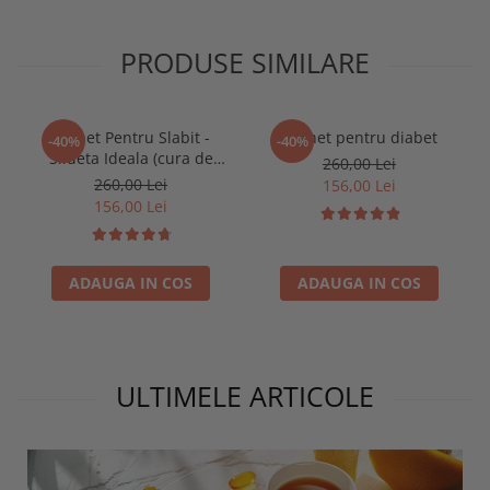
PRODUSE SIMILARE
Pachet Pentru Slabit -
Pachet pentru diabet
-40%
-40%
Silueta Ideala (cura de
260,00 Lei
slabire)
260,00 Lei
156,00 Lei
156,00 Lei
ADAUGA IN COS
ADAUGA IN COS
ULTIMELE ARTICOLE