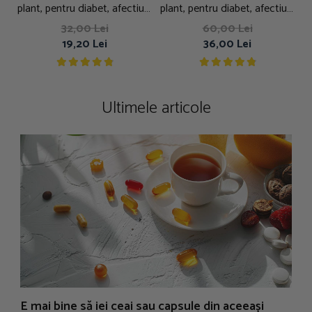
plant, pentru diabet, afectiuni
plant, pentru diabet, afectiuni
ale pancreasului, 100g
ale pancreasului, 250g
32,00 Lei
60,00 Lei
19,20 Lei
36,00 Lei
Ultimele articole
E mai bine să iei ceai sau capsule din aceeași
N