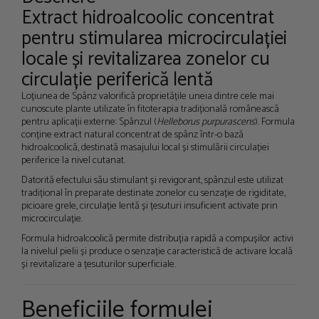
Extract hidroalcoolic concentrat
pentru stimularea microcirculației
locale și revitalizarea zonelor cu
circulație periferică lentă
Loțiunea de Spânz valorifică proprietățile uneia dintre cele mai
cunoscute plante utilizate în fitoterapia tradițională românească
pentru aplicații externe: Spânzul (
Helleborus purpurascens
). Formula
conține extract natural concentrat de spânz într-o bază
hidroalcoolică, destinată masajului local și stimulării circulației
periferice la nivel cutanat.
Datorită efectului său stimulant și revigorant, spânzul este utilizat
tradițional în preparate destinate zonelor cu senzație de rigiditate,
picioare grele, circulație lentă și țesuturi insuficient activate prin
microcirculație.
Formula hidroalcoolică permite distribuția rapidă a compușilor activi
la nivelul pielii și produce o senzație caracteristică de activare locală
și revitalizare a țesuturilor superficiale.
Beneficiile formulei