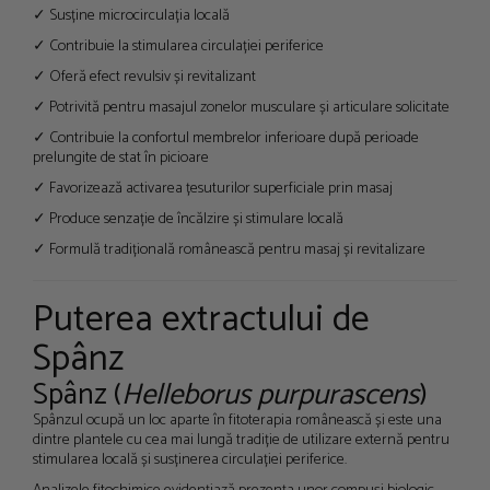
✓ Susține microcirculația locală
✓ Contribuie la stimularea circulației periferice
✓ Oferă efect revulsiv și revitalizant
✓ Potrivită pentru masajul zonelor musculare și articulare solicitate
✓ Contribuie la confortul membrelor inferioare după perioade
prelungite de stat în picioare
✓ Favorizează activarea țesuturilor superficiale prin masaj
✓ Produce senzație de încălzire și stimulare locală
✓ Formulă tradițională românească pentru masaj și revitalizare
Puterea extractului de
Spânz
Spânz (
Helleborus purpurascens
)
Spânzul ocupă un loc aparte în fitoterapia românească și este una
dintre plantele cu cea mai lungă tradiție de utilizare externă pentru
stimularea locală și susținerea circulației periferice.