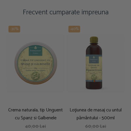
Frecvent cumparate impreuna
-30%
-40%
Crema naturala, tip Unguent
Loţiunea de masaj cu untul
cu Spanz si Galbenele
pământului - 500ml
40,00 Lei
60,00 Lei