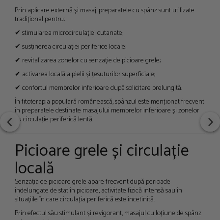
Prin aplicare externă și masaj, preparatele cu spânz sunt utilizate
tradițional pentru:
✔ stimularea microcirculației cutanate;
✔ susținerea circulației periferice locale;
✔ revitalizarea zonelor cu senzație de picioare grele;
✔ activarea locală a pielii și țesuturilor superficiale;
✔ confortul membrelor inferioare după solicitare prelungită.
În fitoterapia populară românească, spânzul este menționat frecvent
în preparatele destinate masajului membrelor inferioare și zonelor
cu circulație periferică lentă.
Picioare grele și circulație
locală
Senzația de picioare grele apare frecvent după perioade
îndelungate de stat în picioare, activitate fizică intensă sau în
situațiile în care circulația periferică este încetinită.
Prin efectul său stimulant și revigorant, masajul cu loțiune de spânz