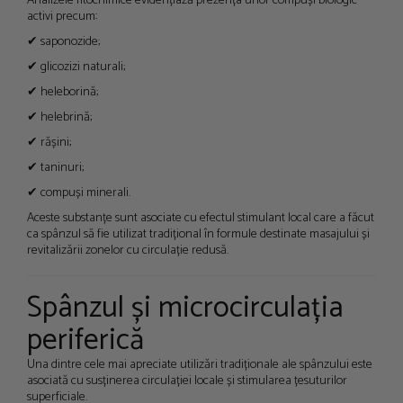
Analizele fitochimice evidențiază prezența unor compuși biologic
activi precum:
✔ saponozide;
✔ glicozizi naturali;
✔ heleborină;
✔ helebrină;
✔ rășini;
✔ taninuri;
✔ compuși minerali.
Aceste substanțe sunt asociate cu efectul stimulant local care a făcut
ca spânzul să fie utilizat tradițional în formule destinate masajului și
revitalizării zonelor cu circulație redusă.
Spânzul și microcirculația
periferică
Una dintre cele mai apreciate utilizări tradiționale ale spânzului este
asociată cu susținerea circulației locale și stimularea țesuturilor
superficiale.