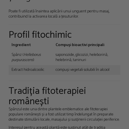
Poate fi utilizată înaintea aplicării unui unguent pentru masaj,
contribuind la activarea locală a țesuturilor.
Profil fitochimic
Ingredient
Compuși bioactivi principali
Spânz (
Helleborus
saponozide, glicozizi, heleborină,
purpurascens
)
helebrină, taninuri
Extract hidroalcoolic
compuși vegetali solubili în alcool
Tradiția fitoterapiei
românești
Spânzul este una dintre plantele emblematice ale fitoterapiei
populare românești și a fost utilizat timp îndelungat în preparate
destinate stimulării locale, masajului și susținerii circulației periferice.
Interesul pentru această plantă este susținut atât de tradiția