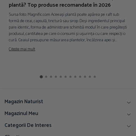
plantă? Top produse recomandate în 2026
p
Sursa foto: Magnific.com Aceeași plantă poate apărea pe raft sub
S
formă de ceai, capsulă, tinctură sau sirop. Deși ingredientul principal
i
pare identic, forma de administrare schimbă modul în care pregătești
d
produsul, cantitatea pe care o consumi și ușurința cu care respecți o
p
cură. Ceaiul presupune măsurarea plantelor, încălzirea apei și...
a
f
Citeste mai mult
C
Magazin Naturist
Magazinul Meu
Categorii De Interes