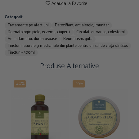
Adauga la Favorite
Categorii
:
Tratamente pe afectiuni
Detoxifiant, antialergic, imunitar
Dermatologic, piele, eczeme, ciuperci
Circulatorii, varice, colesterol
Antiinflamator, dureri osoase
Reumatism, guta
Tincturi naturale și medicinale din plante pentru un stil de viață sănătos
Tincturi - 500ml
Produse Alternative
-40%
-30%
-4