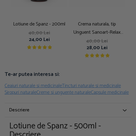
Lotiune de Spanz - 200ml
Crema naturala, tip
Tinc
Unguent Sanoart-Relax
40,00 Lei
24,00 Lei
denumire veche
40,00 Lei
28,00 Lei
Sanoarticular - oase si
articulatii
Te-ar putea interesa si:
Ceaiuri naturale si medicinale
Tincturi naturale si medicinale
Siropuri naturale
Creme si unguente naturale
Capsule medicinale
Descriere
Lotiune de Spanz - 500ml -
Descriere