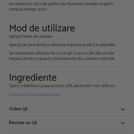
etnobotanică, cât și de profilul său fitochimic complex, bogat în
compuși biologic activi.
Mod de utilizare
Agitați înainte de utilizare.
Aplicați pe zona dorită și efectuați masaj local până la absorbție.
Se recomandă utilizarea de 2-3 ori pe zi sau ori de câte ori este
necesar pentru masajul și stimularea locală a zonelor solicitate.
Ingrediente
Spânz (
Helleborus purpurascens
) 20%, alcool etilic min. 30% v/v.
Informatii conformitate produs
Video
(3)
Review-uri
(3)