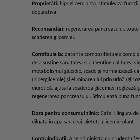
Proprietăți:
hipoglicemianta, stimulează funcțiil
depurativa.
Recomandări:
regenerarea pancreasului, toate t
scaderea glicemiei.
Contribuie la:
datorita compozitiei sale complex
de a sustine sanatatea si a mentine calitatea vie
metabolismul glucidic, scade şi normalizează ca
(hiperglicemie) şi eliminarea lui prin urină (glico
diuretică, ajuta la scaderea glicemiei, reglează 
regenerarea pancreasului. Stimulează buna func
Doza pentru consumul zilnic:
Cate 1 lingura de 
diluata in apa sau ceai Dieteto glicemic-plant.
Contraindicații:
A se administra cu prudenta fem