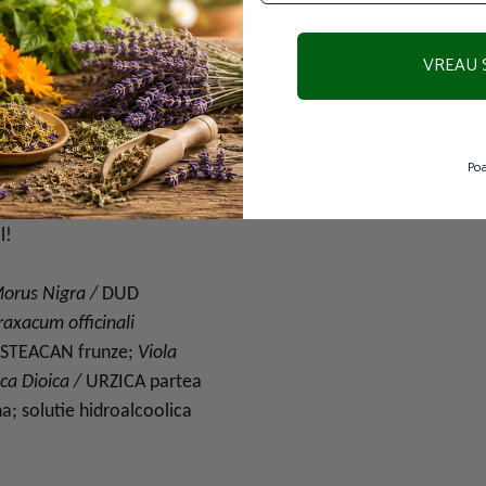
LIZAREA GLICEMIEI,
VREAU 
ADEREA DIABETULUI
I
rte!
Poa
icinale atent
l!
orus Nigra /
DUD
raxacum officinali
TEACAN frunze;
Viola
ica Dioica /
URZICA partea
a; solutie hidroalcoolica