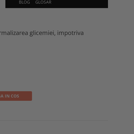
BLOG
GLOSAR
ormalizarea glicemiei, impotriva
A IN COS