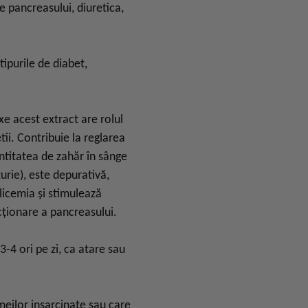
e pancreasului, diuretica,
ipurile de diabet,
e acest extract are rolul
tii. Contribuie la reglarea
ntitatea de zahăr în sânge
zurie), este depurativă,
glicemia și stimulează
ționare a pancreasului.
3-4 ori pe zi, ca atare sau
eilor insarcinate sau care