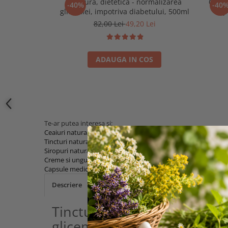
Tinctura, dietetica - normalizarea
Ceai 
-40%
-40
glicemiei, impotriva diabetului, 500ml
p
82,00 Lei
49,20 Lei
ADAUGA IN COS
Te-ar putea interesa si:
Ceaiuri naturale si medicinale
Tincturi naturale si medicinale
Siropuri naturale
Creme si unguente naturale
Capsule medicinale
Video
(4)
Review-uri
(11)
Descriere
Tinctura, dietetica - normal
glicemiei, impotriva diabetu