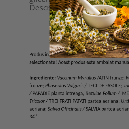
Descriere
TINCTURA DIETETICA-NORMA
REGENERAREA PANCREASULUI SI SC
FARMANATPOIEN
Traditia merge mai depa
Produs in Romania, 100% natural din plante med
selectionate!
Acest produs este ambalat manua
Ingrediente:
Vaccinum Myrtillus
/AFIN frunze;
M
frunze;
Phaseolus Vulgaris /
TECI DE FASOLE;
Ta
/
PAPADIE planta intreaga;
Betulae Folium /
MES
Tricolor /
TREI FRATI PATATI partea aeriana;
Urt
aeriana;
Salvia Officinalis /
SALVIA partea aerian
0
34