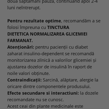
doua saptamâni pauza, continuând apoi 2-4
luni neîntrerupt.
Pentru rezultate optime
, recomandăm a se
folosi împreuna cu
TINCTURA
DIETETICA NORMALIZAREA GLICEMIEI
FARMANAT.
Atenţionări:
pentru pacienţii cu diabet
zaharat insulino-dependent se recomandă
monitorizarea zilnică a valorilor glicemiei şi
ajustarea dozelor de insulină în raport de
noile valori obţinute.
Contraindicații:
Sarcină, alăptare, alergie la
oricare dintre componentele produsului.
Efecte secundare si interactiuni:
la dozele
recomandate nu se cunosc.
Acest ceai din plante medicinale este