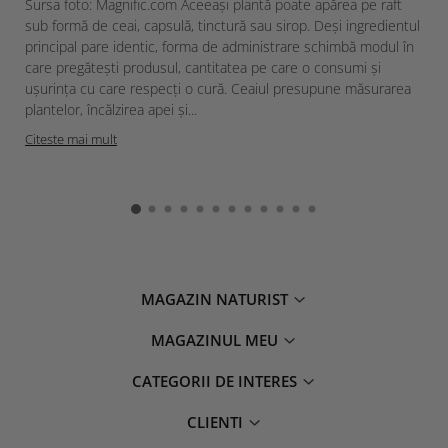
Sursa foto: Magnific.com Aceeași plantă poate apărea pe raft
sub formă de ceai, capsulă, tinctură sau sirop. Deși ingredientul
principal pare identic, forma de administrare schimbă modul în
care pregătești produsul, cantitatea pe care o consumi și
ușurința cu care respecți o cură. Ceaiul presupune măsurarea
plantelor, încălzirea apei și...
Citeste mai mult
MAGAZIN NATURIST
MAGAZINUL MEU
CATEGORII DE INTERES
CLIENTI