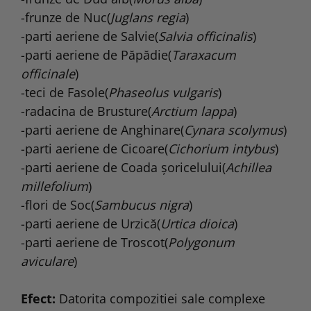
-frunze de Nuc(
Juglans regia
)
-parti aeriene de Salvie(
Salvia officinalis
)
-parti aeriene de Păpădie(
Taraxacum
officinale
)
-teci de Fasole(
Phaseolus vulgaris
)
-radacina de Brusture(
Arctium lappa
)
-parti aeriene de Anghinare(
Cynara scolymus
)
-parti aeriene de Cicoare(
Cichorium intybus
)
-parti aeriene de Coada şoricelului(
Achillea
millefolium
)
-flori de Soc(
Sambucus nigra
)
-parti aeriene de Urzică(
Urtica dioica
)
-parti aeriene de Troscot(
Polygonum
aviculare
)
Efect:
Datorita compozitiei sale complexe