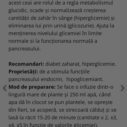
acest ceai are rolul de a regla metabolismul
glucidic, scade şi normalizează creşterea
cantităţii de zahăr în sânge (hiperglicemie) şi
eliminarea lui prin urină (glicozurie). Ajuta la
menţinerea nivelului glicemiei în limite
normale si la funcționarea normală a
pancreasului.
Recomandari:
diabet zaharat, hiperglicemie.
Proprietăți:
de a stimula funcțiile
pancreasului endocrin, hipoglicemiant.
Mod de preparare:
Se face o infuzie dintr-o
lingură mare de plante şi 250 ml apă, când
apa dă în clocot se pun plantele, se opreşte
din fiert, se acoperă, se strecoară călduţ şi se
lasă la răcit 15-20 de minute (cantitate x 2, x3,
x4, x5 în funcţie de valorile glicemiei).