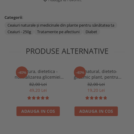
Categorii
:
Ceaiuri naturale și medicinale din plante pentru sănătatea ta
Ceaiuri - 250g
Tratamente pe afectiuni
Diabet
PRODUSE ALTERNATIVE
Tinctura, dietetica -
Ceai natural, dieteto-
-40%
-40%
normalizarea glicemiei,
glicemic plant, pentru
n
impotriva diabetului,
diabet, afectiuni ale
82,00 Lei
32,00 Lei
500ml
pancreasului, 100g
49,20 Lei
19,20 Lei
ADAUGA IN COS
ADAUGA IN COS