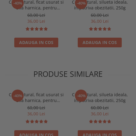
Ceai natural, ficat usurat si
Ceai natural, silueta ideala,
-40%
-40%
bila harnica, pentru
impotriva obezitatii, 250g
afectiuni hepato-biliare,
60,00 Lei
60,00 Lei
250g
36,00 Lei
36,00 Lei
ADAUGA IN COS
ADAUGA IN COS
PRODUSE SIMILARE
Ceai natural, ficat usurat si
Ceai natural, silueta ideala,
-40%
-40%
bila harnica, pentru
impotriva obezitatii, 250g
afectiuni hepato-biliare,
60,00 Lei
60,00 Lei
250g
36,00 Lei
36,00 Lei
ADAUGA IN COS
ADAUGA IN COS