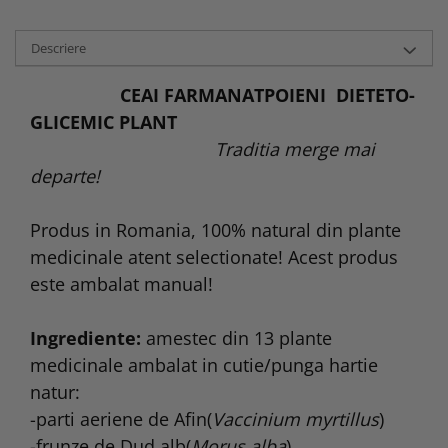
Descriere
CEAI FARMANATPOIENI DIETETO-
GLICEMIC PLANT
Traditia merge mai
departe!
Produs in Romania, 100% natural din plante
medicinale atent selectionate! Acest produs
este ambalat manual!
Ingrediente:
amestec din 13 plante
medicinale ambalat in cutie/punga hartie
natur:
-parti aeriene de Afin(
Vaccinium myrtillus
)
-frunze de Dud alb(
Morus alba
)