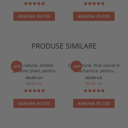
ADAUGA IN COS
ADAUGA IN COS
PRODUSE SIMILARE
Ceai natural, dieteto-
Ceai natural, ficat usurat si
-40%
-40%
glicemic plant, pentru
bila harnica, pentru
diabet, afectiuni ale
afectiuni hepato-biliare,
60,00 Lei
60,00 Lei
pancreasului, 250g
250g
36,00 Lei
36,00 Lei
ADAUGA IN COS
ADAUGA IN COS