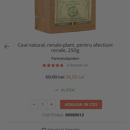
Ceai natural, renalo-plant, pentru afectiuni
renale, 250g
Farmanatpoieni
6 Review-uri
60,00 Lei
36,00 Lei
IN STOC
ADAUGA IN COS
Cod Produs:
00000013
Adauga la Favorite