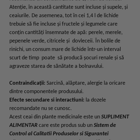
Atenţie, în această cantitate sunt incluse şi supele, şi
ceaiurile. De asemenea, tot în cei 1,4 l de lichide
trebuie să fie incluse şi fructele şi legumele care
conţin cantităţi însemnate de apă: perele, merele,
pepenele verde, citricele şi dovleceii. În bolile de
rinichi, un consum mare de lichide într-un interval
scurt de timp poate să producă şocuri renale şi să
agraveze starea de sănătate a bolnavului.
Contraindicații:
Sarcină, alăptare, alergie la oricare
dintre componentele produsului.
Efecte secundare si interactiuni:
la dozele
recomandate nu se cunosc.
Acest ceai din plante medicinale este un
SUPLIMENT
ALIMENTAR
care este produs sub un
Sistem de
Control al Calitatii Produselor si Sigurantei