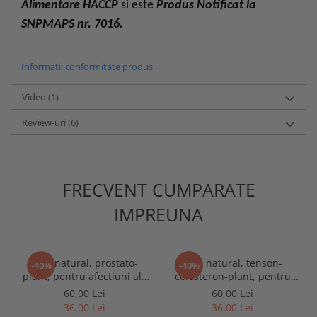
Alimentare HACCP
si este
Produs Notificat la
SNPMAPS nr. 7016.
Informatii conformitate produs
Video
(1)
Review-uri
(6)
FRECVENT CUMPARATE
IMPREUNA
Ceai natural, prostato-
Ceai natural, tenson-
-40%
-40%
plant, pentru afectiuni ale
colesteron-plant, pentru
prostatei, 250g
hipertensiune arteriala,
60,00 Lei
60,00 Lei
250g
36,00 Lei
36,00 Lei