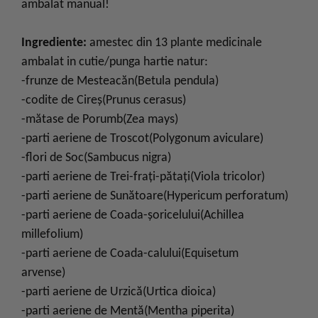
ambalat manual!
Ingrediente:
amestec din 13 plante medicinale
ambalat in cutie/punga hartie natur:
-frunze de Mesteacăn(Betula pendula)
-codite de Cireş(Prunus cerasus)
-mătase de Porumb(Zea mays)
-parti aeriene de Troscot(Polygonum aviculare)
-flori de Soc(Sambucus nigra)
-parti aeriene de Trei-fraţi-pătaţi(Viola tricolor)
-parti aeriene de Sunătoare(Hypericum perforatum)
-parti aeriene de Coada-şoricelului(Achillea
millefolium)
-parti aeriene de Coada-calului(Equisetum
arvense)
-parti aeriene de Urzică(Urtica dioica)
-parti aeriene de Mentă(Mentha piperita)