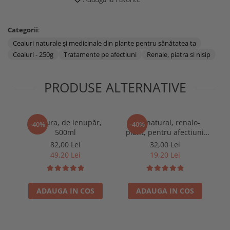
Categorii
:
Ceaiuri naturale și medicinale din plante pentru sănătatea ta
Ceaiuri - 250g
Tratamente pe afectiuni
Renale, piatra si nisip
PRODUSE ALTERNATIVE
Tinctura, de ienupăr,
Ceai natural, renalo-
-40%
-40%
500ml
plant, pentru afectiuni
renale, 100g
82,00 Lei
32,00 Lei
49,20 Lei
19,20 Lei
ADAUGA IN COS
ADAUGA IN COS