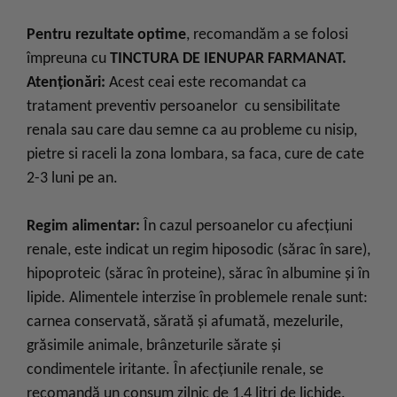
Pentru rezultate optime
, recomandăm a se folosi
împreuna cu
TINCTURA DE IENUPAR FARMANAT.
Atenţionări:
Acest ceai este recomandat ca
tratament preventiv persoanelor cu sensibilitate
renala sau care dau semne ca au probleme cu nisip,
pietre si raceli la zona lombara, sa faca, cure de cate
2-3 luni pe an.
Regim alimentar:
În cazul persoanelor cu afecţiuni
renale, este indicat un regim hiposodic (sărac în sare),
hipoproteic (sărac în proteine), sărac în albumine şi în
lipide. Alimentele interzise în problemele renale sunt:
carnea conservată, sărată şi afumată, mezelurile,
grăsimile animale, brânzeturile sărate şi
condimentele iritante. În afecţiunile renale, se
recomandă un consum zilnic de 1,4 litri de lichide.