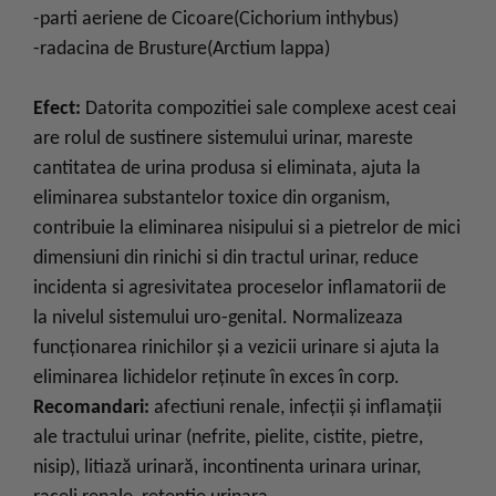
-parti aeriene de Cicoare(Cichorium inthybus)
-radacina de Brusture(Arctium lappa)
Efect:
Datorita compozitiei sale complexe acest ceai
are rolul de sustinere sistemului urinar, mareste
cantitatea de urina produsa si eliminata, ajuta la
eliminarea substantelor toxice din organism,
contribuie la eliminarea nisipului si a pietrelor de mici
dimensiuni din rinichi si din tractul urinar, reduce
incidenta si agresivitatea proceselor inflamatorii de
la nivelul sistemului uro-genital. Normalizeaza
funcționarea rinichilor și a vezicii urinare si ajuta la
eliminarea lichidelor reţinute în exces în corp.
Recomandari:
afectiuni renale, infecţii şi inflamaţii
ale tractului urinar (nefrite, pielite, cistite, pietre,
nisip), litiază urinară, incontinenta urinara urinar,