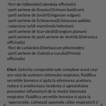
-flori de Gălbenele(Calendula officinalis)
-parti aeriene de Busuioc(Ocimum basilicum)
-parti aeriene de Şovârf(Origanum vulgare)
-parti aeriene de Echinaceea(Echinaceea pallida)
-radaciana Iarbă-mare(Inula helenium)
-parti aeriene de Scai-vânăt(Eryngium planum)
-parti aeriene de parti aeriene de Ventrilică(Veronica
officinalis)
-flori de Lumânărică(Verbascum phlomoides)
-parti aeriene de Ciuboţica-cucului(Primula
officinalis)
Efect:
Datorita compozitiei sale complexe acest ceai
are rolul de sustinere sistemului respirator, fluidifica
secretiile bronsice si ajuta la eliminarea acestora,
reduce si amelioreaza incidenta si agresivitatea
proceselor inflamatorii de la nivelul sistemului
respirator. Fluidifica secretiile bronsice si ajuta la
expectoratie, calmează spasmele căilor respiratorii si