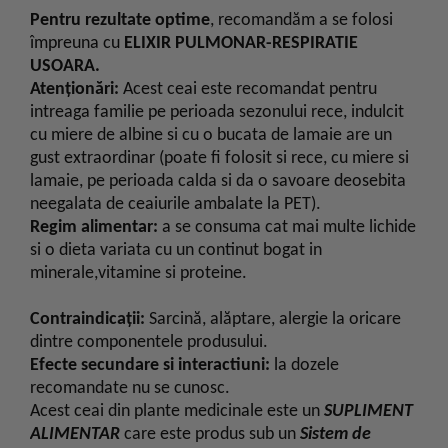
Pentru rezultate optime
, recomandăm a se folosi
împreuna cu
ELIXIR PULMONAR-RESPIRATIE
USOARA.
Atenţionări:
Acest ceai este recomandat pentru
intreaga familie pe perioada sezonului rece, indulcit
cu miere de albine si cu o bucata de lamaie are un
gust extraordinar (poate fi folosit si rece, cu miere si
lamaie, pe perioada calda si da o savoare deosebita
neegalata de ceaiurile ambalate la PET).
Regim alimentar:
a se consuma cat mai multe lichide
si o dieta variata cu un continut bogat in
minerale,vitamine si proteine.
Contraindicații:
Sarcină, alăptare, alergie la oricare
dintre componentele produsului.
Efecte secundare si interactiuni:
la dozele
recomandate nu se cunosc.
Acest ceai din plante medicinale este un
SUPLIMENT
ALIMENTAR
care este produs sub un
Sistem de