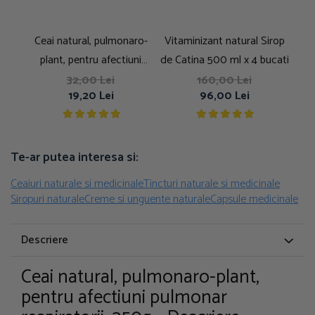
Ceai natural, pulmonaro-
Vitaminizant natural Sirop
Tinc
plant, pentru afectiuni
de Catina 500 ml x 4 bucati
pulmonar respiratorii, 100g
32,00 Lei
160,00 Lei
19,20 Lei
96,00 Lei
Te-ar putea interesa si:
Ceaiuri naturale si medicinale
Tincturi naturale si medicinale
Siropuri naturale
Creme si unguente naturale
Capsule medicinale
Descriere
Ceai natural, pulmonaro-plant,
pentru afectiuni pulmonar