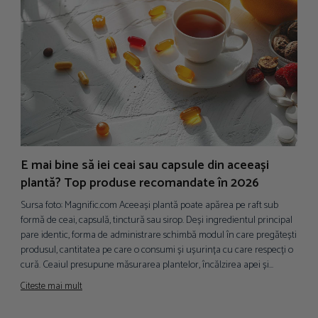
E mai bine să iei ceai sau capsule din aceeași
N
plantă? Top produse recomandate în 2026
p
Sursa foto: Magnific.com Aceeași plantă poate apărea pe raft sub
S
formă de ceai, capsulă, tinctură sau sirop. Deși ingredientul principal
i
pare identic, forma de administrare schimbă modul în care pregătești
d
produsul, cantitatea pe care o consumi și ușurința cu care respecți o
p
cură. Ceaiul presupune măsurarea plantelor, încălzirea apei și...
a
f
Citeste mai mult
C