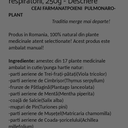
respiratorii, 250g - Descriere
CEAI FARMANATPOIENI PULMONARO-
PLANT
Traditia merge mai departe!
Produs in Romania, 100% natural din plante
medicinale atent selectionate! Acest produs este
ambalat manual!
Ingrediente:
amestec din 17 plante medicinale
ambalat in cutie/punga hartie natur:
-parti aeriene de Trei-fraţi-pătaţi(Viola tricolor)
-parti aeriene de Cimbrişor(Thymus serpyllum)
-frunze de Pătlagină(Plantago lanceolata)
-parti aeriene de Mentă(Mentha piperita)
-coajă de Salcie(Salix alba)
-muguri de Pin(Turiones pini)
-parti aeriene de Muşeţel(Matricaria chamomilla)
-parti aeriene de Coada-şoricelului(Achillea
millefolium)