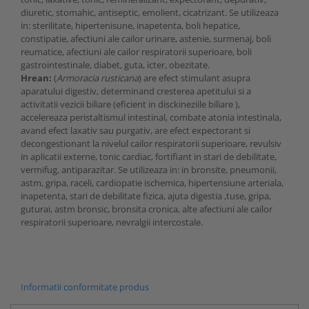
diuretic, stomahic, antiseptic, emolient, cicatrizant. Se utilizeaza
in: sterilitate, hipertenisune, inapetenta, boli hepatice,
constipatie, afectiuni ale cailor urinare, astenie, surmenaj, boli
reumatice, afectiuni ale cailor respiratorii superioare, boli
gastrointestinale, diabet, guta, icter, obezitate.
Hrean:
(
Armoracia rusticana
) are efect stimulant asupra
aparatului digestiv, determinand cresterea apetitului si a
activitatii vezicii biliare (eficient in disckineziile biliare ),
accelereaza peristaltismul intestinal, combate atonia intestinala,
avand efect laxativ sau purgativ, are efect expectorant si
decongestionant la nivelul cailor respiratorii superioare, revulsiv
in aplicatii externe, tonic cardiac, fortifiant in stari de debilitate,
vermifug, antiparazitar. Se utilizeaza in: in bronsite, pneumonii,
astm, gripa, raceli, cardiopatie ischemica, hipertensiune arteriala,
inapetenta, stari de debilitate fizica, ajuta digestia ,tuse, gripa,
guturai, astm bronsic, bronsita cronica, alte afectiuni ale cailor
respiratorii superioare, nevralgii intercostale.
Informatii conformitate produs