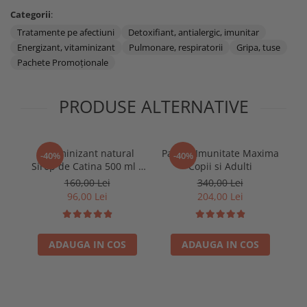
Categorii
:
Tratamente pe afectiuni
Detoxifiant, antialergic, imunitar
Energizant, vitaminizant
Pulmonare, respiratorii
Gripa, tuse
Pachete Promoţionale
PRODUSE ALTERNATIVE
Vitaminizant natural
Pachet Imunitate Maxima
Pa
-40%
-40%
Sirop de Catina 500 ml x
Copii si Adulti
4 bucati
160,00 Lei
340,00 Lei
96,00 Lei
204,00 Lei
ADAUGA IN COS
ADAUGA IN COS