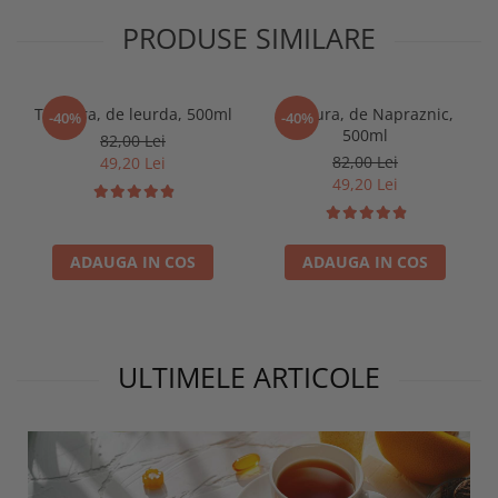
PRODUSE SIMILARE
Tinctura, de leurda, 500ml
Tinctura, de Napraznic,
-40%
-40%
500ml
82,00 Lei
82,00 Lei
49,20 Lei
49,20 Lei
ADAUGA IN COS
ADAUGA IN COS
ULTIMELE ARTICOLE