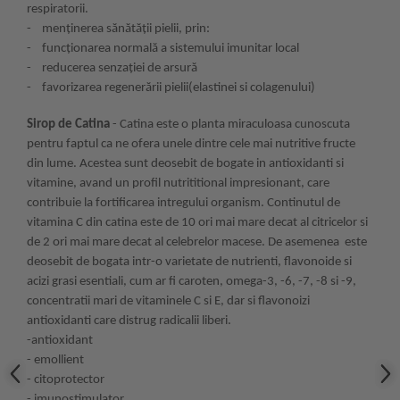
respiratorii.
- menţinerea sănătăţii pielii, prin:
- funcţionarea normală a sistemului imunitar local
- reducerea senzaţiei de arsură
- favorizarea regenerării pielii(elastinei si colagenului)
Sirop de Catina
- Catina este o planta miraculoasa cunoscuta
pentru faptul ca ne ofera unele dintre cele mai nutritive fructe
din lume. Acestea sunt deosebit de bogate in antioxidanti si
vitamine, avand un profil nutrititional impresionant, care
contribuie la fortificarea intregului organism. Continutul de
vitamina C din catina este de 10 ori mai mare decat al citricelor si
de 2 ori mai mare decat al celebrelor macese. De asemenea este
deosebit de bogata intr-o varietate de nutrienti, flavonoide si
acizi grasi esentiali, cum ar fi caroten, omega-3, -6, -7, -8 si -9,
concentratii mari de vitaminele C si E, dar si flavonoizi
antioxidanti care distrug radicalii liberi.
-antioxidant
- emollient
- citoprotector
- imunostimulator