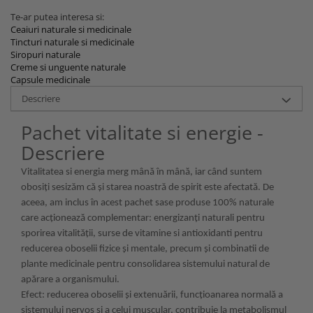
Te-ar putea interesa si:
Ceaiuri naturale si medicinale
Tincturi naturale si medicinale
Siropuri naturale
Creme si unguente naturale
Capsule medicinale
Descriere
Pachet vitalitate si energie -
Descriere
Vitalitatea si energia merg mână în mână, iar când suntem
obosiți sesizăm că și starea noastră de spirit este afectată. De
aceea, am inclus în acest pachet sase produse 100% naturale
care acționează complementar: energizanți naturali pentru
sporirea vitalității, surse de vitamine si antioxidanti pentru
reducerea oboselii fizice și mentale, precum și combinatii de
plante medicinale pentru consolidarea sistemului natural de
apărare a organismului.
Efect: reducerea oboselii și extenuării, funcțioanarea normală a
sistemului nervos și a celui muscular, contribuie la metabolismul