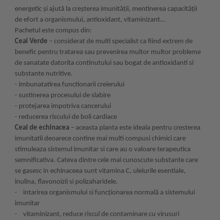
energetic și ajută la creșterea imunității, mentinerea capacității
de efort a organismului, antioxidant, vitaminizant…
Pachetul este compus din:
Ceai Verde
– considerat de multi specialist ca fiind extrem de
benefic pentru tratarea sau prevenirea multor multor probleme
de sanatate datorita continutului sau bogat de antioxidanti si
substante nutritive.
- imbunatatirea functionarii creierului
- sustinerea procesului de slabire
- protejarea impotriva cancerului
- reducerea riscului de boli cardiace
Ceai de echinacea
– aceasta planta este ideala pentru cresterea
imunitatii deoarece contine mai multi compusi chimici care
stimuleaza sistemul imunitar si care au o valoare terapeutica
semnificativa. Cateva dintre cele mai cunoscute substante care
se gasesc in echinaceea sunt vitamina C, uleiurile esentiale,
inulina, flavonoizii si polizaharidele.
- intarirea organismului si funcţionarea normală a sistemului
imunitar
- vitaminizant, reduce riscul de contaminare cu virusuri