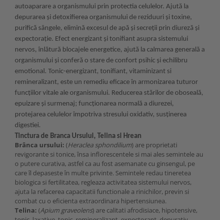
autoaparare a organismului prin protectia celulelor. Ajută la
depurarea şi detoxifierea organismului de reziduuri şi toxine,
purifică sângele, elimină excesul de apă şi secreţii prin diureză şi
expectoraţie. Efect energizant şi tonifiant asupra sistemului
nervos, înlătură blocajele energetice, ajută la calmarea generală a
organismului şi conferă o stare de confort psihic şi echilibru
emotional. Tonic-energizant, tonifiant, vitaminizant si
remineralizant, este un remediu eficace în armonizarea tuturor
funcţiilor vitale ale organismului. Reducerea stărilor de oboseală,
epuizare şi surmenaj; funcționarea normală a diurezei,
protejarea celulelor împotriva stresului oxidativ, susținerea
digestiei.
Tinctura de Branca Ursului, Telina si Hrean
Brânca ursului:
(
Heraclea sphondilium
) are proprietati
revigorante si tonice, însa inflorescentele si mai ales semintele au
o putere curativa, astfel ca au fost asemanate cu ginsengul, pe
care îl depaseste în multe privinte. Semintele redau tineretea
biologica si fertilitatea, regleaza activitatea sistemului nervos,
ajuta la refacerea capacitatii functionale a rinichilor, previn si
combat cu o eficienta extraordinara hipertensiunea.
Telina:
(
Apium graveolens
) are calitati afrodisiace, hipotensive,
tonic, laxative, tonic, remineralizant, expectorant, depurativ,